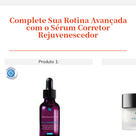
Complete Sua Rotina Avançada
Ingredients
COMPLETE SUA ROTINA
com o Sérum Corretor
Rejuvenescedor
Produto 1: