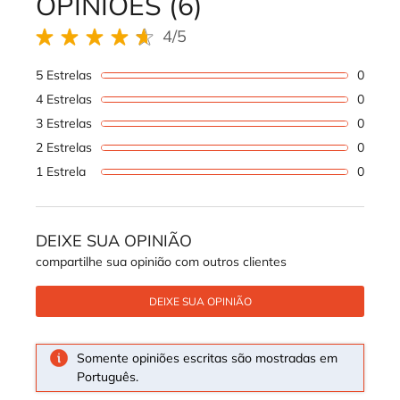
OPINIÕES (6)
4/5
4 out of 5 stars.
5 Estrelas
0
1 revi
4 Estrelas
0
1 revi
3 Estrelas
0
1 revi
2 Estrelas
0
1 revi
1 Estrela
0
1 revi
DEIXE SUA OPINIÃO
compartilhe sua opinião com outros clientes
DEIXE SUA OPINIÃO
Somente opiniões escritas são mostradas em
Português.