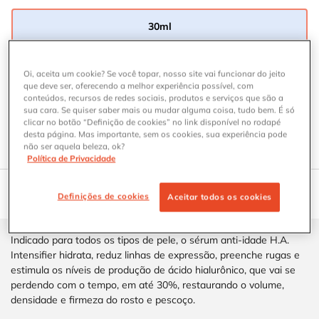
30ml
Selected
, 1 of 1
Onde Comprar SÉRUM CORRETOR REJUVENESCEDOR FACIAL H.A
Oi, aceita um cookie? Se você topar, nosso site vai funcionar do jeito
ONDE COMPRAR
que deve ser, oferecendo a melhor experiência possível, com
conteúdos, recursos de redes sociais, produtos e serviços que são a
sua cara. Se quiser saber mais ou mudar alguma coisa, tudo bem. É só
ENCONTRE SEU PROTETOR SOLAR IDEAL
clicar no botão “Definição de cookies” no link disponível no rodapé
Responda ao teste para descobrir o protetor solar
desta página. Mas importante, sem os cookies, sua experiência pode
ideal para a sua pele.
não ser aquela beleza, ok?
Política de Privacidade
Definições de cookies
Aceitar todos os cookies
CARACTERÍSTICAS DOS PRODUTOS
DESCRIÇÃO
COMO APLICAR
BENEFÍCIOS
Indicado para todos os tipos de pele, o sérum anti-idade H.A.
Intensifier hidrata, reduz linhas de expressão, preenche rugas e
estimula os níveis de produção de ácido hialurônico, que vai se
perdendo com o tempo, em até 30%, restaurando o volume,
densidade e firmeza do rosto e pescoço.