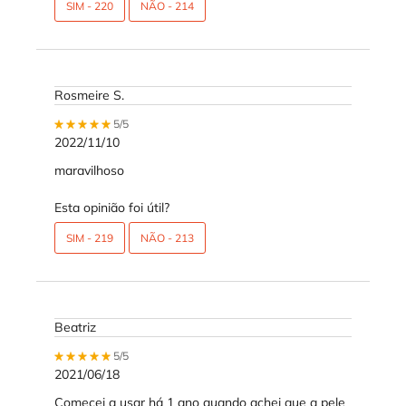
SIM -
220
NÃO -
214
Rosmeire S.
5 out of 5 stars.
5/5
2022/11/10
maravilhoso
Esta opinião foi útil?
SIM -
219
NÃO -
213
Beatriz
5 out of 5 stars.
5/5
2021/06/18
Comecei a usar há 1 ano quando achei que a pele