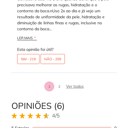
precisava melhorar as rugas, hidratação e o
contorno da boca.nUso 2x ao dia e já vejo um
resultado de uniformidade da pele, hidratação e
diminuição de linhas finas e rugas, inclusive no
contorno da boca...
LER MAIS
Esta opinião foi útil?
SIM -
219
NÃO -
209
análises de produtos
Ver todos
1
2
Page 1 of 2. Current page
OPINIÕES (6)
REVIEWS DOS PRODUTOS
4/5
4 out of 5 stars.
5 Estrelas
0
1 revi