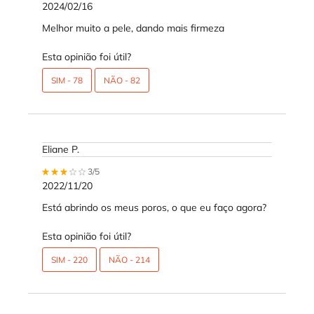
2024/02/16
Melhor muito a pele, dando mais firmeza
Esta opinião foi útil?
SIM -
78
NÃO -
82
Eliane P.
3 out of 5 stars.
3/5
2022/11/20
Está abrindo os meus poros, o que eu faço agora?
Esta opinião foi útil?
SIM -
220
NÃO -
214