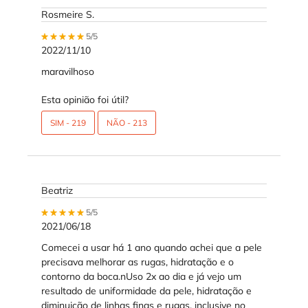
Rosmeire S.
5 out of 5 stars.
5/5
2022/11/10
maravilhoso
Esta opinião foi útil?
SIM -
219
NÃO -
213
Beatriz
5 out of 5 stars.
5/5
2021/06/18
Comecei a usar há 1 ano quando achei que a pele
precisava melhorar as rugas, hidratação e o
contorno da boca.nUso 2x ao dia e já vejo um
resultado de uniformidade da pele, hidratação e
diminuição de linhas finas e rugas, inclusive no