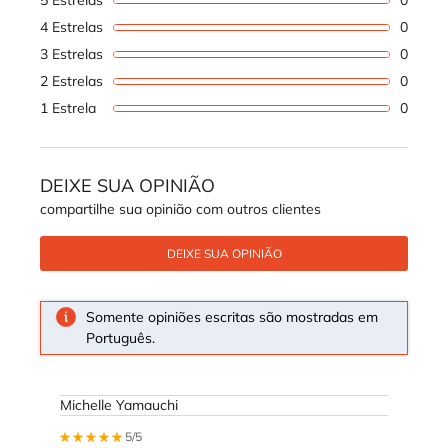
4 Estrelas
0
1 revi
3 Estrelas
0
1 revi
2 Estrelas
0
1 revi
1 Estrela
0
1 revi
DEIXE SUA OPINIÃO
compartilhe sua opinião com outros clientes
DEIXE SUA OPINIÃO
Somente opiniões escritas são mostradas em
Português.
Michelle Yamauchi
5 out of 5 stars.
5/5