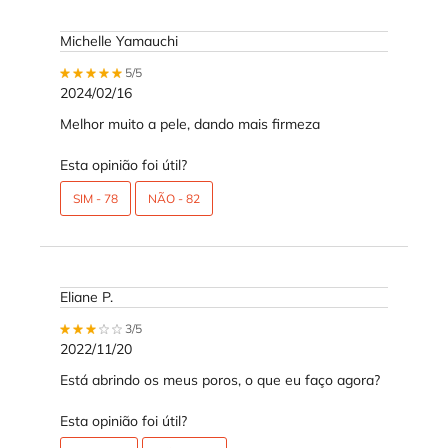
Michelle Yamauchi
5 out of 5 stars.
5/5
2024/02/16
Melhor muito a pele, dando mais firmeza
Esta opinião foi útil?
SIM -
78
NÃO -
82
Eliane P.
3 out of 5 stars.
3/5
2022/11/20
Está abrindo os meus poros, o que eu faço agora?
Esta opinião foi útil?