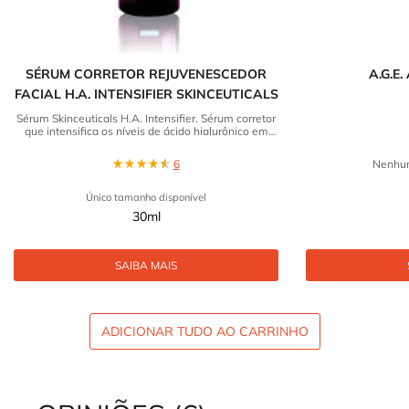
SÉRUM CORRETOR REJUVENESCEDOR
A.G.E
FACIAL H.A. INTENSIFIER SKINCEUTICALS
Sérum Skinceuticals H.A. Intensifier. Sérum corretor
que intensifica os níveis de ácido hialurônico em
30% restaurando volume e firmeza. Confira!
6
Nenhum
Único tamanho disponível
30ml
SAIBA MAIS
ADICIONAR TUDO AO CARRINHO
REVIEWS DOS PRODUTOS