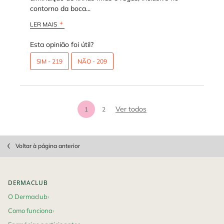
contorno da boca...
LER MAIS
Esta opinião foi útil?
SIM -
219
NÃO -
209
análises de produtos
Ver todos
1
2
Page 1 of 2. Current page
PDP Slot 1 Section
Voltar à página anterior
Footer navigation
DERMACLUB
O Dermaclub
Como funciona