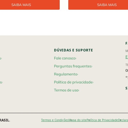
SAIBA MAIS
SAIBA MAIS
F
DÚVIDAS E SUPORTE
M
E
s
Fale conosco
T
Perguntas frequentes
0
Regulamento
*
s
Política de privacidade
S
Termos de uso
RASIL
.
Termos e Condições
Mapa do site
Política de Privacidade
Declar