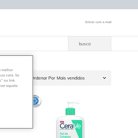
Entrar com e-mail
busca
a melhor
sua cara. Se
6 produtos
Ordenar Por
” no link
 ser aquela