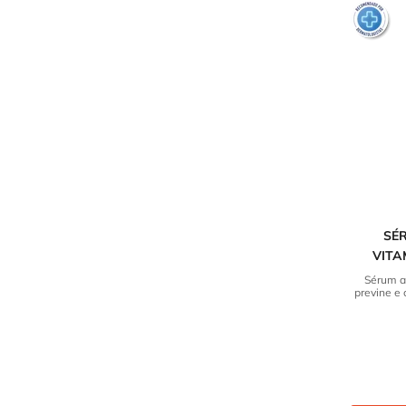
SÉ
VITA
Sérum a
previne e