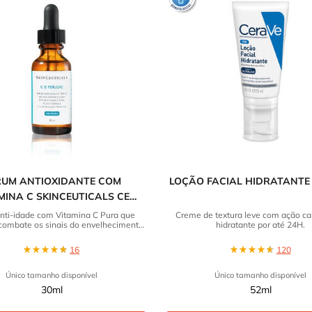
RUM ANTIOXIDANTE COM
LOÇÃO FACIAL HIDRATANTE
MINA C SKINCEUTICALS CE
FERULIC
nti-idade com Vitamina C Pura que
Creme de textura leve com ação c
 combate os sinais do envelhecimento
hidratante por até 24H.
da pele.
16
120
Único tamanho disponível
Único tamanho disponível
30ml
52ml