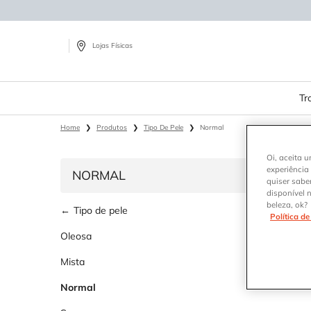
Lojas Físicas
Tr
Main content
Home
Produtos
Tipo De Pele
Normal
Oi, aceita u
experiência
NORMAL
quiser sabe
disponível 
Refinements menu
Normal
beleza, ok?
Tipo de pele
Política d
Oleosa
Mista
Normal