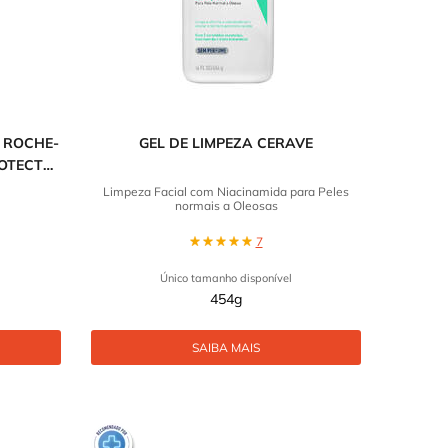
 ROCHE-
GEL DE LIMPEZA CERAVE
ROTECT
A
Limpeza Facial com Niacinamida para Peles
normais a Oleosas
7
Único tamanho disponível
454g
SAIBA MAIS