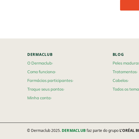
Footer navigation
DERMACLUB
BLOG
O Dermaclub
Peles madura
Como funciona
Tratamentos
Farmácias participantes
Cabelos
Troque seus pontos
Todos os tema
Minha conta
© Dermaclub 2025.
DERMACLUB
faz parte do grupo
L’ORÉAL B