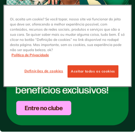
Oi, aceita um cookie? Se você topar, nosso site vai funcionar do jeito
que deve ser, oferecendo a melhor experiência possível, com
conteúdos, recursos de redes sociais, produtos e serviços que são a
sua cara. Se quiser saber mais ou mudar alguma coisa, tudo bem. É só
clicar no botão “Definição de cookies” no link disponível no rodapé
desta página. Mas importante, sem os cookies, sua experiência pode
não ser aquela beleza, ok?
Política de Privacidade
Definições de cookies
Aceitar todos os cookies