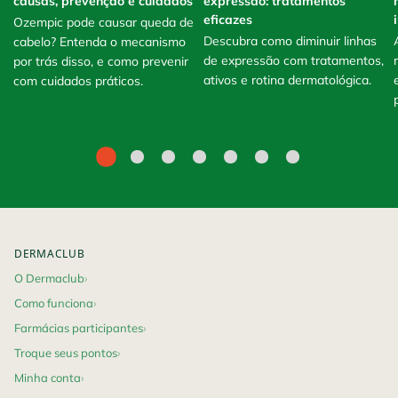
causas, prevenção e cuidados
expressão: tratamentos
eficazes
Ozempic pode causar queda de
Descubra como diminuir linhas
cabelo? Entenda o mecanismo
de expressão com tratamentos,
por trás disso, e como prevenir
ativos e rotina dermatológica.
com cuidados práticos.
Footer navigation
DERMACLUB
O Dermaclub
Como funciona
Farmácias participantes
Troque seus pontos
Minha conta