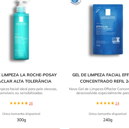
E LIMPEZA LA ROCHE-POSAY
GEL DE LIMPEZA FACIAL EF
ACLAR ALTA TOLERÂNCIA
CONCENTRADO REFIL 2
mpeza facial ideal para pele oleosas,
Novo Gel de Limpeza Effaclar Concent
sensíveis ou sensibilizadas.
desenvolvido especialmente para
brasileiras oleosas e acneicas, ag
novo formato mais econômico e sus
26
24
Único tamanho disponível
Único tamanho disponível
300g
240g