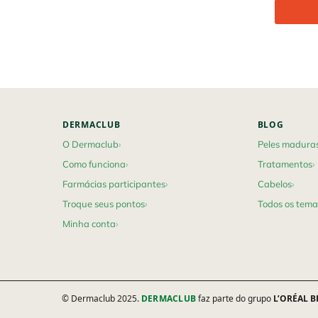
Footer navigation
DERMACLUB
BLOG
O Dermaclub
Peles madura
Como funciona
Tratamentos
Farmácias participantes
Cabelos
Troque seus pontos
Todos os tema
Minha conta
© Dermaclub 2025.
DERMACLUB
faz parte do grupo
L’ORÉAL B