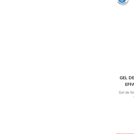
GEL D
EFF
Gel de li