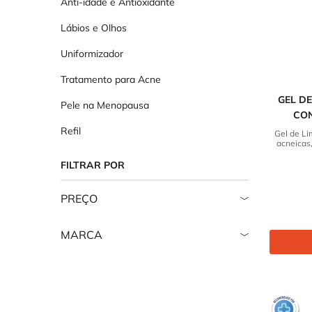
Anti-idade e Antioxidante
Lábios e Olhos
Uniformizador
Tratamento para Acne
GEL D
Pele na Menopausa
CO
OLEOS
Refil
Gel de Li
acneicas
FILTRAR POR
PREÇO
MARCA