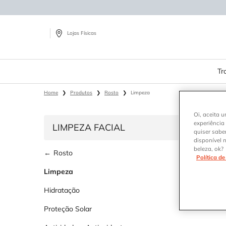
Lojas Físicas
Tr
Main content
Home
Produtos
Rosto
Limpeza
Oi, aceita u
experiência
LIMPEZA FACIAL
quiser sabe
disponível 
Refinements menu
Limpeza Facial
beleza, ok?
Rosto
Política d
Limpeza
Hidratação
Proteção Solar