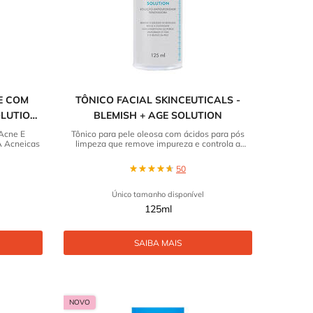
E COM
TÔNICO FACIAL SKINCEUTICALS -
OLUTION
BLEMISH + AGE SOLUTION
Acne E
Tônico para pele oleosa com ácidos para pós
A Acneicas
limpeza que remove impureza e controla a
oleosidade.
50
Único tamanho disponível
125ml
SAIBA MAIS
NOVO