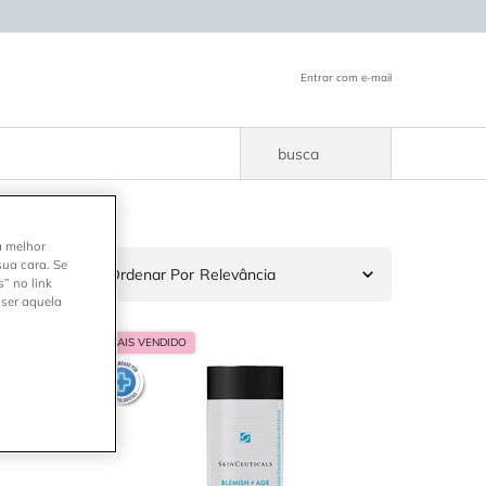
Entrar com e-mail
busca
a melhor
sua cara. Se
7 produtos
Ordenar Por
” no link
 ser aquela
MAIS VENDIDO