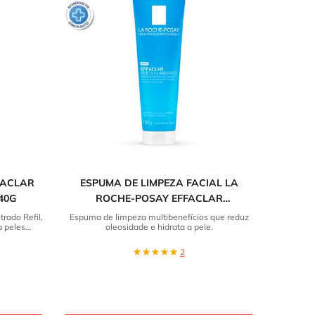
FACLAR
ESPUMA DE LIMPEZA FACIAL LA
40G
ROCHE-POSAY EFFACLAR
REEQUILIBRANTE
rado Refil,
Espuma de limpeza multibenefícios que reduz
 peles
oleosidade e hidrata a pele.
ora com um
tentável.
2