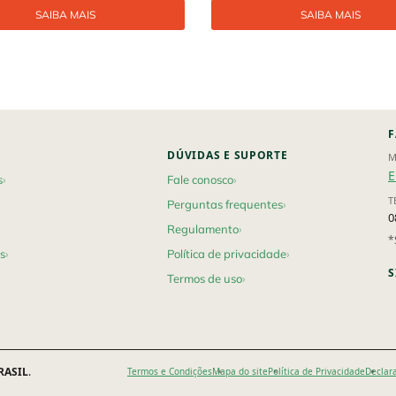
SAIBA MAIS
SAIBA MAIS
F
DÚVIDAS E SUPORTE
M
E
s
Fale conosco
T
Perguntas frequentes
0
Regulamento
*
s
Política de privacidade
S
Termos de uso
RASIL
.
Termos e Condições
Mapa do site
Política de Privacidade
Declar