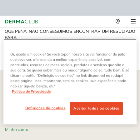
Lojas
Main content
Físicas
QUE PENA, NÃO CONSEGUIMOS ENCONTRAR UM RESULTADO
PARA
Oi, aceita um cookie? Se você topar, nosso site vai funcionar do jeito
que deve ser, oferecendo a melhor experiência possível, com
conteúdos, recursos de redes sociais, produtos e serviços que são a
sua cara. Se quiser saber mais ou mudar alguma coisa, tudo bem. É só
Footer navigation
clicar no botão “Definição de cookies” no link disponível no rodapé
desta página. Mas importante, sem os cookies, sua experiência pode
DERMACLUB
não ser aquela beleza, ok?
Política de Privacidade
O Dermaclub
Como funciona
Definições de cookies
Aceitar todos os cookies
Farmácias participantes
Troque seus pontos
Minha conta