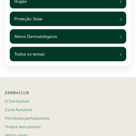
Rugas
Proteção Solar
Ativos Dermatológicos
Todos os temas
Footer navigation
DERMACLUB
O Dermaclub
Como funciona
Farmácias participantes
Troque seus pontos
Minha conta