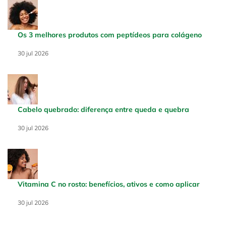
Os 3 melhores produtos com peptídeos para colágeno
Creation Date:
30 jul 2026
Update Date:
30 jul 2026
Cabelo quebrado: diferença entre queda e quebra
Creation Date:
30 jul 2026
Update Date:
30 jul 2026
Vitamina C no rosto: benefícios, ativos e como aplicar
Creation Date:
30 jul 2026
Update Date:
30 jul 2026