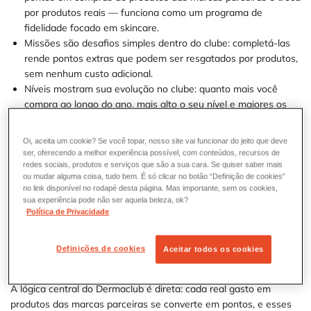
por produtos reais — funciona como um programa de
fidelidade focado em skincare.
Missões são desafios simples dentro do clube: completá-las
rende pontos extras que podem ser resgatados por produtos,
sem nenhum custo adicional.
Níveis mostram sua evolução no clube: quanto mais você
compra ao longo do ano, mais alto o seu nível e maiores os
benefícios desbloqueados.
A progressão de nível funciona por gasto anual: o sistema
Oi, aceita um cookie? Se você topar, nosso site vai funcionar do jeito que deve
avalia automaticamente seus últimos 12 meses todo primeiro
ser, oferecendo a melhor experiência possível, com conteúdos, recursos de
dia do mês — sobe ou desce conforme o histórico recente.
redes sociais, produtos e serviços que são a sua cara. Se quiser saber mais
ou mudar alguma coisa, tudo bem. É só clicar no botão “Definição de cookies”
Missões e níveis são coisas separadas: missões geram pontos
no link disponível no rodapé desta página. Mas importante, sem os cookies,
para resgate; níveis dependem do valor gasto, não da
sua experiência pode não ser aquela beleza, ok?
quantidade de pontos acumulados.
Política de Privacidade
Definições de cookies
Aceitar todos os cookies
Como funciona o Dermaclub
A lógica central do Dermaclub é direta: cada real gasto em
produtos das marcas parceiras se converte em pontos, e esses