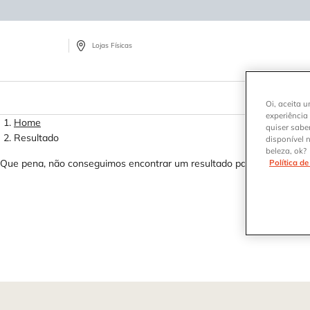
Lojas Físicas
Tr
Oi, aceita u
experiência
Main content
Home
quiser sabe
Resultado
disponível 
beleza, ok?
Que pena, não conseguimos encontrar um resultado para
Política d
Footer navigation