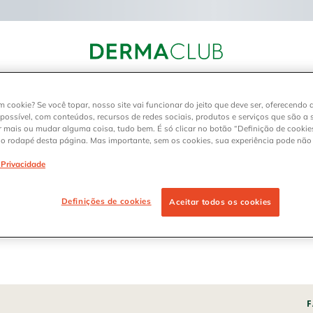
oque seus pontos
Produtos
Marcas
Blog
m cookie? Se você topar, nosso site vai funcionar do jeito que deve ser, oferecendo 
 possível, com conteúdos, recursos de redes sociais, produtos e serviços que são a 
r mais ou mudar alguma coisa, tudo bem. É só clicar no botão “Definição de cookies
no rodapé desta página. Mas importante, sem os cookies, sua experiência pode não
e Privacidade
Definições de cookies
Aceitar todos os cookies
F