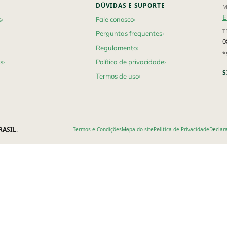
DÚVIDAS E SUPORTE
M
E
s
Fale conosco
T
Perguntas frequentes
0
Regulamento
*
s
Política de privacidade
S
Termos de uso
RASIL
.
Termos e Condições
Mapa do site
Política de Privacidade
Declar