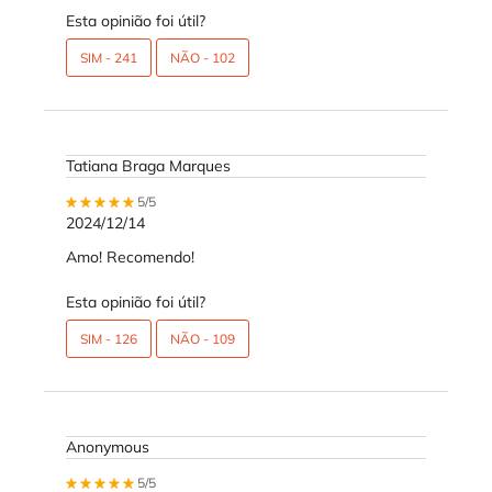
Esta opinião foi útil?
SIM -
241
NÃO -
102
Tatiana Braga Marques
5 out of 5 stars.
5/5
2024/12/14
Amo! Recomendo!
Esta opinião foi útil?
SIM -
126
NÃO -
109
Anonymous
5 out of 5 stars.
5/5