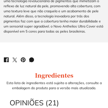
uma tecnologia revolucionária de pigmentos que mimetizam o
reflexo de luz natural da pele, promovendo alta cobertura, com
uma textura leve que não craquela e um acabamento de pele
natural. Além disso, a tecnologia inovadora por trás dos
pigmentos faz com que a cobertura tenha maior durabilidade e
um sensorial super agradável. o Novo Anthelios Ultra Cover está
disponível em 5 cores para todas as peles brasileiras.
PDP Product Social Links Mobile
COMPARTILHE EM: FACEBOOK
COMPARTILHE EM: TWITTER
COMPARTILHE EM: PINTEREST
COMPARTILHE EM: WHATSAPP
PDP Service Pushes
Ingredients
Ingredientes
Esta lista de ingredientes está sujeita a alterações, consulte a
embalagem do produto para a versão mais atualizada.
OPINIÕES (21)
Ingredients
What's in the pack
PDP Brand Video
Product steps default
Perfect Match Section Name
PDP Routine Section
REVIEWS DOS PRODUTOS