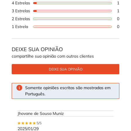
4 Estrelas
1
1 revi
3 Estrelas
1
1 revi
2 Estrelas
0
1 revi
1 Estrela
0
1 revi
DEIXE SUA OPINIÃO
compartilhe sua opinião com outros clientes
DEIXE SUA OPINIÃO
Somente opiniões escritas são mostradas em
Português.
Jhovane de Sousa Muniz
5 out of 5 stars.
5/5
2025/01/29