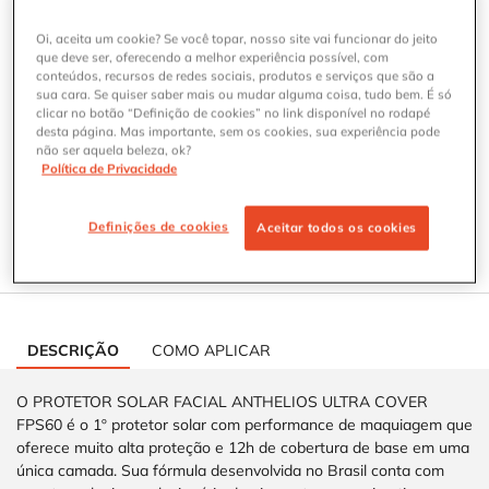
Oi, aceita um cookie? Se você topar, nosso site vai funcionar do jeito
que deve ser, oferecendo a melhor experiência possível, com
Selected
Cor 1.0, 1 of 6
Selected
Cor 2.0, 2 of 6
Selected
Cor 3.0, 3 of 6
Selected
Cor 4.0, 4 of 6
Selected
Cor 5.0, 5 of 6
Selected
Cor 6.0, 6 of 6
conteúdos, recursos de redes sociais, produtos e serviços que são a
sua cara. Se quiser saber mais ou mudar alguma coisa, tudo bem. É só
clicar no botão “Definição de cookies” no link disponível no rodapé
desta página. Mas importante, sem os cookies, sua experiência pode
Onde Comprar ANTHELIOS ULTRA COVER 30G
não ser aquela beleza, ok?
ONDE COMPRAR
Política de Privacidade
ENCONTRE SEU PROTETOR SOLAR IDEAL
Definições de cookies
Aceitar todos os cookies
Responda ao teste para descobrir o protetor solar
ideal para a sua pele.
CARACTERÍSTICAS DOS PRODUTOS
DESCRIÇÃO
COMO APLICAR
O PROTETOR SOLAR FACIAL ANTHELIOS ULTRA COVER
FPS60 é o 1º protetor solar com performance de maquiagem que
oferece muito alta proteção e 12h de cobertura de base em uma
única camada. Sua fórmula desenvolvida no Brasil conta com