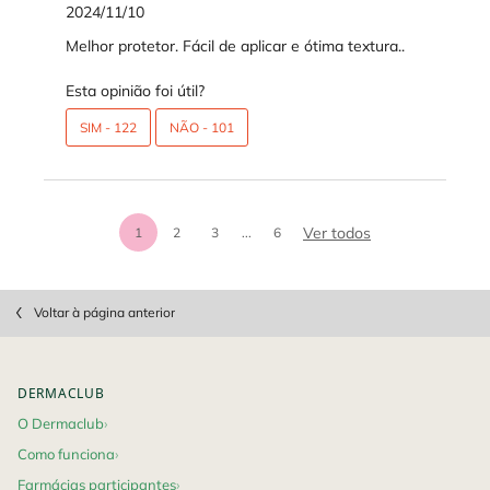
2024/11/10
Melhor protetor. Fácil de aplicar e ótima textura..
Esta opinião foi útil?
SIM -
122
NÃO -
101
análises de prod
Ver todos
1
2
3
...
6
Page 1 of 6. Current page
PDP Slot 1 Section
Section Discovery Set
Section Discovery Set
pdp-section-questions
Voltar à página anterior
Footer navigation
DERMACLUB
O Dermaclub
Como funciona
Farmácias participantes