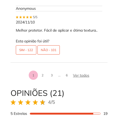
Anonymous
5 out of 5 stars.
5/5
2024/11/10
Melhor protetor. Fácil de aplicar e ótima textura..
Esta opinião foi útil?
SIM -
122
NÃO -
101
análises de prod
Ver todos
1
2
3
...
6
Page 1 of 6. Current page
OPINIÕES (21)
REVIEWS DOS PRODUTOS
4/5
4 out of 5 stars.
5 Estrelas
19
19 rev