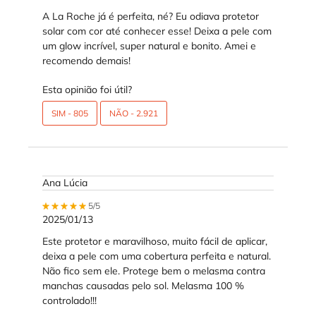
A La Roche já é perfeita, né? Eu odiava protetor
solar com cor até conhecer esse! Deixa a pele com
um glow incrível, super natural e bonito. Amei e
recomendo demais!
Esta opinião foi útil?
SIM -
805
NÃO -
2.921
Ana Lúcia
5 out of 5 stars.
5/5
2025/01/13
Este protetor e maravilhoso, muito fácil de aplicar,
deixa a pele com uma cobertura perfeita e natural.
Não fico sem ele. Protege bem o melasma contra
manchas causadas pelo sol. Melasma 100 %
controlado!!!