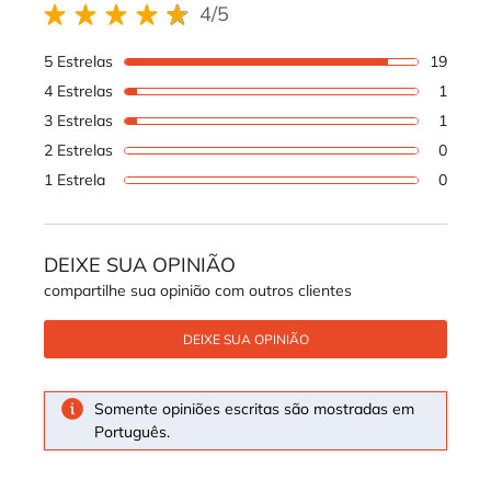
4/5
4 out of 5 stars.
5 Estrelas
19
19 rev
4 Estrelas
1
1 revi
3 Estrelas
1
1 revi
2 Estrelas
0
1 revi
1 Estrela
0
1 revi
DEIXE SUA OPINIÃO
compartilhe sua opinião com outros clientes
DEIXE SUA OPINIÃO
Somente opiniões escritas são mostradas em
Português.