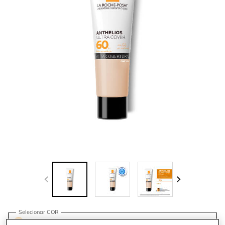
Selecionar COR
Select a cor for ANTHELIOS ULTRA COVER 30G
Cor 1.0