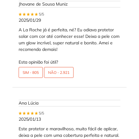
Jhovane de Sousa Muniz
5 out of 5 stars.
5/5
2025/01/29
A La Roche já é perfeita, né? Eu odiava protetor
solar com cor até conhecer esse! Deixa a pele com
um glow incrível, super natural e bonito. Amei e
recomendo demais!
Esta opinião foi útil?
SIM -
805
NÃO -
2.921
Ana Lúcia
5 out of 5 stars.
5/5
2025/01/13
Este protetor e maravilhoso, muito fácil de aplicar,
deixa a pele com uma cobertura perfeita e natural.