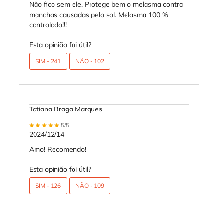
Não fico sem ele. Protege bem o melasma contra
manchas causadas pelo sol. Melasma 100 %
controlado!!!
Esta opinião foi útil?
SIM -
241
NÃO -
102
Tatiana Braga Marques
5 out of 5 stars.
5/5
2024/12/14
Amo! Recomendo!
Esta opinião foi útil?
SIM -
126
NÃO -
109