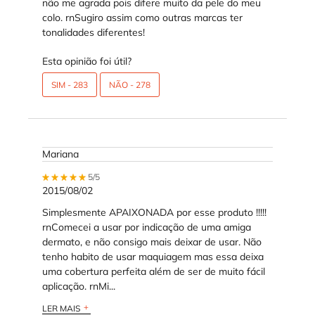
não me agrada pois difere muito da pele do meu
colo. rnSugiro assim como outras marcas ter
tonalidades diferentes!
Esta opinião foi útil?
SIM -
283
NÃO -
278
Mariana
5 out of 5 stars.
5/5
2015/08/02
Simplesmente APAIXONADA por esse produto !!!!!
rnComecei a usar por indicação de uma amiga
dermato, e não consigo mais deixar de usar. Não
tenho habito de usar maquiagem mas essa deixa
uma cobertura perfeita além de ser de muito fácil
aplicação. rnMi...
LER MAIS