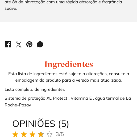
até 8h de hidratação com uma rápida absorção e fragrância
suave.
PDP Product Social Links Mobile
COMPARTILHE EM: FACEBOOK
COMPARTILHE EM: TWITTER
COMPARTILHE EM: PINTEREST
COMPARTILHE EM: WHATSAPP
PDP Service Pushes
Ingredients
Ingredientes
Esta lista de ingredientes está sujeita a alterações, consulte a
embalagem do produto para a versão mais atualizada.
Lista completa de ingredientes
Sistema de proteção XL Protect
,
Vitamina E
,
água termal de La
Roche-Posay
OPINIÕES (5)
Ingredients
What's in the pack
PDP Brand Video
Product steps default
Perfect Match Section Name
PDP Routine Section
REVIEWS DOS PRODUTOS
3/5