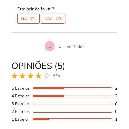
Esta opinião foi útil?
SIM -
271
NÃO -
273
análises de produtos
Ver todos
1
2
Page 1 of 2. Current page
OPINIÕES (5)
REVIEWS DOS PRODUTOS
3/5
3 out of 5 stars.
5 Estrelas
2
2 revi
4 Estrelas
2
2 revi
3 Estrelas
0
1 revi
2 Estrelas
0
1 revi
1 Estrela
1
1 revi