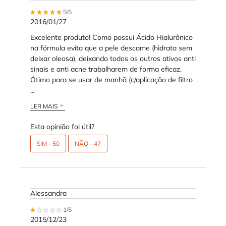
5 out of 5 stars.
5/5
2016/01/27
Excelente produto! Como possui Ácido Hialurônico
na fórmula evita que a pele descame (hidrata sem
deixar oleosa), deixando todos os outros ativos anti
sinais e anti acne trabalharem de forma eficaz.
Ótimo para se usar de manhã (c/aplicação de filtro
...
LER MAIS
Esta opinião foi útil?
SIM -
50
NÃO -
47
Alessandra
1 out of 5 stars.
1/5
2015/12/23