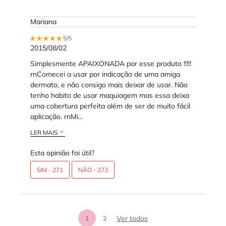
Mariana
5 out of 5 stars.
5/5
2015/08/02
Simplesmente APAIXONADA por esse produto !!!!!
rnComecei a usar por indicação de uma amiga
dermato, e não consigo mais deixar de usar. Não
tenho habito de usar maquiagem mas essa deixa
uma cobertura perfeita além de ser de muito fácil
aplicação. rnMi...
LER MAIS
Esta opinião foi útil?
SIM -
271
NÃO -
273
análises de produtos
Ver todos
1
2
Page 1 of 2. Current page