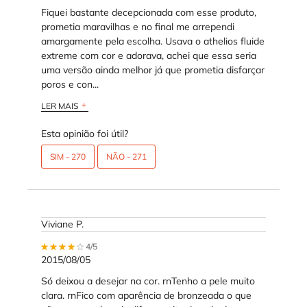
Fiquei bastante decepcionada com esse produto,
prometia maravilhas e no final me arrependi
amargamente pela escolha. Usava o athelios fluide
extreme com cor e adorava, achei que essa seria
uma versão ainda melhor já que prometia disfarçar
poros e con...
LER MAIS
Esta opinião foi útil?
SIM -
270
NÃO -
271
Viviane P.
4 out of 5 stars.
4/5
2015/08/05
Só deixou a desejar na cor. rnTenho a pele muito
clara. rnFico com aparência de bronzeada o que