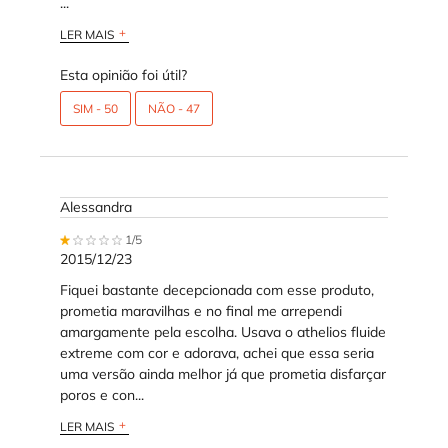
...
LER MAIS
Esta opinião foi útil?
SIM -
50
NÃO -
47
Alessandra
1 out of 5 stars.
1/5
2015/12/23
Fiquei bastante decepcionada com esse produto,
prometia maravilhas e no final me arrependi
amargamente pela escolha. Usava o athelios fluide
extreme com cor e adorava, achei que essa seria
uma versão ainda melhor já que prometia disfarçar
poros e con...
LER MAIS