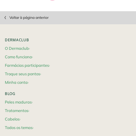
PDP Slot 1 Section
Section Discovery Set
Section Discovery Set
pdp-section-questions
Voltar à página anterior
Footer navigation
DERMACLUB
O Dermaclub
Como funciona
Farmácias participantes
Troque seus pontos
Minha conta
BLOG
Peles maduras
Tratamentos
Cabelos
Todos os temas