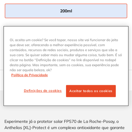
200ml
Selected
, 1 of 1
Onde Comprar PROTETOR SOLAR CORPORAL LA ROCHE-POSAY 
ONDE COMPRAR
Oi, aceita um cookie? Se você topar, nosso site vai funcionar do jeito
que deve ser, oferecendo a melhor experiência possível, com
ENCONTRE SEU PROTETOR SOLAR IDEAL
conteúdos, recursos de redes sociais, produtos e serviços que são a
Responda ao teste para descobrir o protetor solar
sua cara. Se quiser saber mais ou mudar alguma coisa, tudo bem. É só
ideal para a sua pele.
clicar no botão “Definição de cookies” no link disponível no rodapé
desta página. Mas importante, sem os cookies, sua experiência pode
não ser aquela beleza, ok?
Política de Privacidade
CARACTERÍSTICAS DOS PRODUTOS
DESCRIÇÃO
COMO APLICAR
BENEFÍCIOS
Definições de cookies
Aceitar todos os cookies
La Roche-Posay Anthelios XL-Protect FPS70
Experimente já o protetor solar FPS70 de La Roche-Posay, o
Anthelios [XL]-Protect é um complexo antioxidante que garante