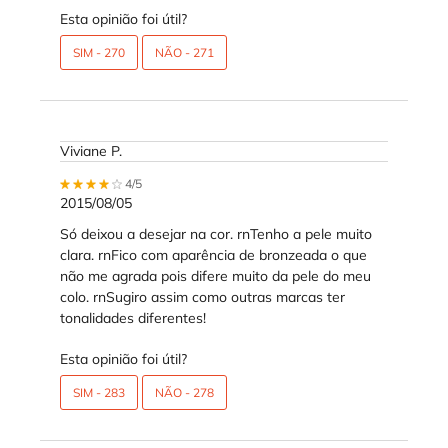
Esta opinião foi útil?
SIM -
270
NÃO -
271
Viviane P.
4 out of 5 stars.
4/5
2015/08/05
Só deixou a desejar na cor. rnTenho a pele muito
clara. rnFico com aparência de bronzeada o que
não me agrada pois difere muito da pele do meu
colo. rnSugiro assim como outras marcas ter
tonalidades diferentes!
Esta opinião foi útil?
SIM -
283
NÃO -
278