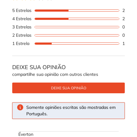
3 out of 5 stars.
5 Estrelas
2
2 revi
4 Estrelas
2
2 revi
3 Estrelas
0
1 revi
2 Estrelas
0
1 revi
1 Estrela
1
1 revi
DEIXE SUA OPINIÃO
compartilhe sua opinião com outros clientes
DEIXE SUA OPINIÃO
Somente opiniões escritas são mostradas em
Português.
Éverton