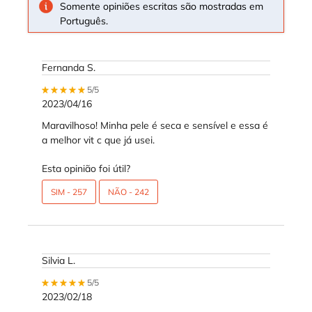
Somente opiniões escritas são mostradas em
Português.
Fernanda S.
5 out of 5 stars.
5/5
2023/04/16
Maravilhoso! Minha pele é seca e sensível e essa é
a melhor vit c que já usei.
Esta opinião foi útil?
SIM -
257
NÃO -
242
Silvia L.
5 out of 5 stars.
5/5
2023/02/18