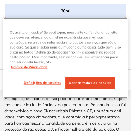
30ml
Selected
, 1 of 1
Onde Comprar SÉRUM ANTIOXIDANTE COM VITAMINA C PHLORE
ONDE COMPRAR
Oi, aceita um cookie? Se você topar, nosso site vai funcionar do jeito
que deve ser, oferecendo a melhor experiência possível, com
conteúdos, recursos de redes sociais, produtos e serviços que são a
sua cara. Se quiser saber mais ou mudar alguma coisa, tudo bem. É só
ENCONTRE SEU PROTETOR SOLAR IDEAL
clicar no botão “Definição de cookies” no link disponível no rodapé
Responda ao teste para descobrir o protetor solar
desta página. Mas importante, sem os cookies, sua experiência pode
ideal para a sua pele.
não ser aquela beleza, ok?
Política de Privacidade
CARACTERÍSTICAS DOS PRODUTOS
Definições de cookies
Aceitar todos os cookies
DESCRIÇÃO
COMO APLICAR
BENEFÍCIOS
As exposições diárias ao sol podem acarretar linhas finas, rugas,
manchas e início de flacidez na pele do rosto. Pensando nisso foi
desenvolvido o novo Skinceuticals Phloretin CF, um sérum anti-
idade, com ação clareadora, que controla a hiperpigmentação
para homogeneizar a tonalidade da pele, além de auxiliar na
proteção de radiações UV, infravermelha e até da poluição. O