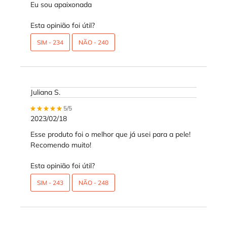
Eu sou apaixonada
Esta opinião foi útil?
SIM -
234
NÃO -
240
Juliana S.
5 out of 5 stars.
5/5
2023/02/18
Esse produto foi o melhor que já usei para a pele!
Recomendo muito!
Esta opinião foi útil?
SIM -
243
NÃO -
248