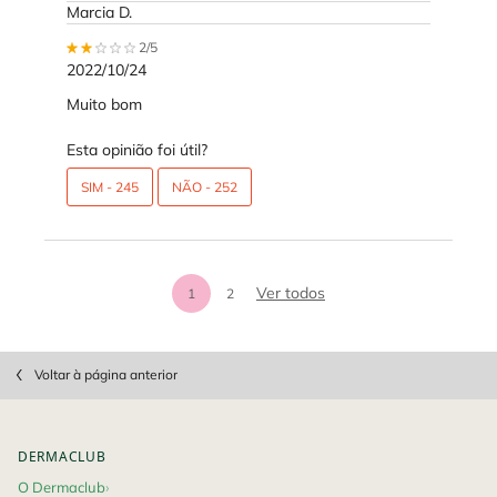
Marcia D.
2 out of 5 stars.
2/5
2022/10/24
Muito bom
Esta opinião foi útil?
SIM -
245
NÃO -
252
análises de produtos
Ver todos
1
2
Page 1 of 2. Current page
PDP Slot 1 Section
Voltar à página anterior
Footer navigation
DERMACLUB
O Dermaclub