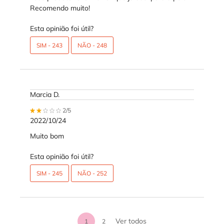
Recomendo muito!
Esta opinião foi útil?
SIM -
243
NÃO -
248
Marcia D.
2 out of 5 stars.
2/5
2022/10/24
Muito bom
Esta opinião foi útil?
SIM -
245
NÃO -
252
análises de produtos
Ver todos
1
2