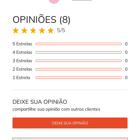
Page 1 of 2. Current page
OPINIÕES (8)
REVIEWS DOS PRODUTOS
5/5
5 out of 5 stars.
5 Estrelas
0
1 revi
4 Estrelas
0
1 revi
3 Estrelas
0
1 revi
2 Estrelas
0
1 revi
1 Estrela
0
1 revi
DEIXE SUA OPINIÃO
compartilhe sua opinião com outros clientes
DEIXE SUA OPINIÃO