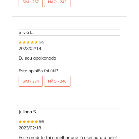
SIM -
257
NÃO -
242
Silvia L.
5 out of 5 stars.
5/5
2023/02/18
Eu sou apaixonada
Esta opinião foi útil?
SIM -
234
NÃO -
240
Juliana S.
5 out of 5 stars.
5/5
2023/02/18
Esse produto foi o melhor que já usei para a pele!