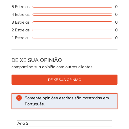
5 Estrelas
0
1 revi
4 Estrelas
0
1 revi
3 Estrelas
0
1 revi
2 Estrelas
0
1 revi
1 Estrela
0
1 revi
DEIXE SUA OPINIÃO
compartilhe sua opinião com outros clientes
DEIXE SUA OPINIÃO
Somente opiniões escritas são mostradas em
Português.
Ana S.