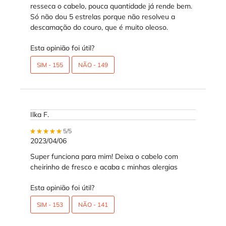
resseca o cabelo, pouca quantidade já rende bem.
Só não dou 5 estrelas porque não resolveu a
descamação do couro, que é muito oleoso.
Esta opinião foi útil?
SIM -
155
NÃO -
149
Ilka F.
5 out of 5 stars.
5/5
2023/04/06
Super funciona para mim! Deixa o cabelo com
cheirinho de fresco e acaba c minhas alergias
Esta opinião foi útil?
SIM -
153
NÃO -
141