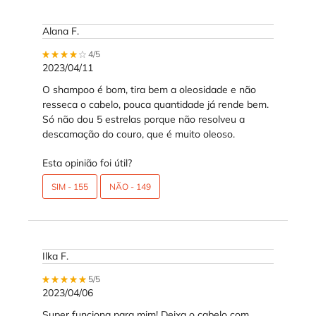
Alana F.
4 out of 5 stars.
4/5
2023/04/11
O shampoo é bom, tira bem a oleosidade e não
resseca o cabelo, pouca quantidade já rende bem.
Só não dou 5 estrelas porque não resolveu a
descamação do couro, que é muito oleoso.
Esta opinião foi útil?
SIM -
155
NÃO -
149
Ilka F.
5 out of 5 stars.
5/5
2023/04/06
Super funciona para mim! Deixa o cabelo com