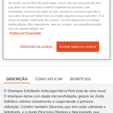
One tamanho available:
150ml
Oi, aceita um cookie? Se você topar, nosso site vai funcionar do jeito
que deve ser, oferecendo a melhor experiência possível, com
conteúdos, recursos de redes sociais, produtos e serviços que são a
150ml
sua cara. Se quiser saber mais ou mudar alguma coisa, tudo bem. É só
Selected
, 1 of 1
clicar no botão “Definição de cookies” no link disponível no rodapé
desta página. Mas importante, sem os cookies, sua experiência pode
não ser aquela beleza, ok?
Onde Comprar SHAMPOO ESFOLIANTE ANTICASPA COM ÁCIDO 
ONDE COMPRAR
Política de Privacidade
Definições de cookies
Aceitar todos os cookies
ENCONTRE SEU PROTETOR SOLAR IDEAL
Responda ao teste para descobrir o protetor solar
ideal para a sua pele.
CARACTERÍSTICAS DOS PRODUTOS
DESCRIÇÃO
COMO APLICAR
BENEFÍCIOS
O Shampoo Esfoliante Anticaspa Micro Peel está de cara nova!
O shampoo detox com dupla microesfoliação, graças ao Ácido
Salicílico, elimina visivelmente a caspa desde a primeira
utilização. Contém também Glicerina, que tem ação calmante e
hidratante, e a dupla Piroctona Olamina e Niacinamida, que