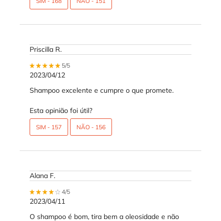
SIM -
168
NÃO -
151
Priscilla R.
5 out of 5 stars.
5/5
2023/04/12
Shampoo excelente e cumpre o que promete.
Esta opinião foi útil?
SIM -
157
NÃO -
156
Alana F.
4 out of 5 stars.
4/5
2023/04/11
O shampoo é bom, tira bem a oleosidade e não