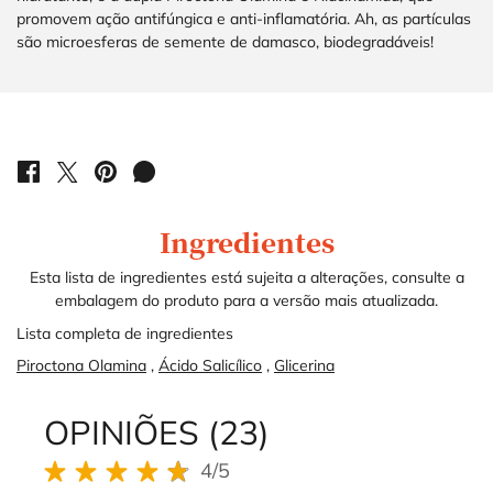
promovem ação antifúngica e anti-inflamatória. Ah, as partículas
são microesferas de semente de damasco, biodegradáveis!
PDP Product Social Links Mobile
COMPARTILHE EM: FACEBOOK
COMPARTILHE EM: TWITTER
COMPARTILHE EM: PINTEREST
COMPARTILHE EM: WHATSAPP
PDP Service Pushes
Ingredients
Ingredientes
Esta lista de ingredientes está sujeita a alterações, consulte a
embalagem do produto para a versão mais atualizada.
Lista completa de ingredientes
Piroctona Olamina
,
Ácido Salicílico
,
Glicerina
OPINIÕES (23)
Ingredients
What's in the pack
PDP Brand Video
Product steps default
Perfect Match Section Name
PDP Routine Section
REVIEWS DOS PRODUTOS
4/5
4 out of 5 stars.