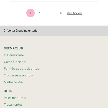
análises de prod
Ver todos
1
2
3
...
6
Page 1 of 6. Current page
PDP Slot 1 Section
Section Discovery Set
Section Discovery Set
pdp-section-questions
Voltar à página anterior
Footer navigation
DERMACLUB
O Dermaclub
Como funciona
Farmácias participantes
Troque seus pontos
Minha conta
BLOG
Peles maduras
Tratamentos