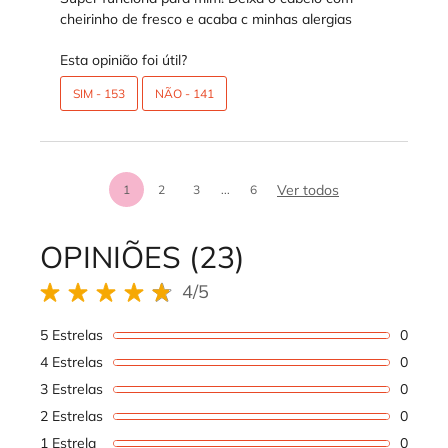
cheirinho de fresco e acaba c minhas alergias
Esta opinião foi útil?
SIM -
153
NÃO -
141
análises de prod
Ver todos
1
2
3
...
6
Page 1 of 6. Current page
OPINIÕES (23)
REVIEWS DOS PRODUTOS
4/5
4 out of 5 stars.
5 Estrelas
0
1 revi
4 Estrelas
0
1 revi
3 Estrelas
0
1 revi
2 Estrelas
0
1 revi
1 Estrela
0
1 revi