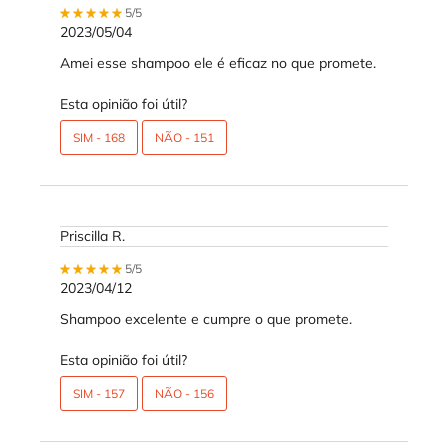
5 out of 5 stars.
5/5
2023/05/04
Amei esse shampoo ele é eficaz no que promete.
Esta opinião foi útil?
SIM -
168
NÃO -
151
Priscilla R.
5 out of 5 stars.
5/5
2023/04/12
Shampoo excelente e cumpre o que promete.
Esta opinião foi útil?
SIM -
157
NÃO -
156