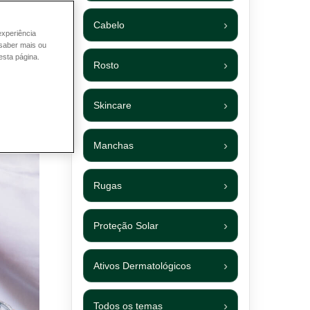
Cabelo
experiência
 saber mais ou
esta página.
Rosto
Skincare
Manchas
Rugas
Proteção Solar
Ativos Dermatológicos
Todos os temas