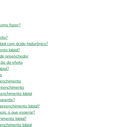
como fazer?
eito?
ial com ácido hialurônico?
nto labial?
 de preenchedor
ção do efeito
bial?
o
eenchimento
preenchimento
enchimento labial
manente?
 preenchimento labial?
ois: o que esperar?
himento labial?
enchimento labial