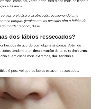
ernos, como sol, vento e frio, fica ainda mais delicada e
ão e fissuras.
sua vez, prejudica a cicatrização, ocasionando uma
 acontece porque, geralmente, as pessoas têm o hábito de
s
ao morder a boca
”, disse.
mas dos lábios ressecados?
conhecidos de acordo com alguns sintomas. Além da
ssecados tendem a ter
descamação
de pele,
rachaduras
,
idão
e, em casos mais extremos,
dor, feridas e
lábios é possível que os lábios estavam ressecados.