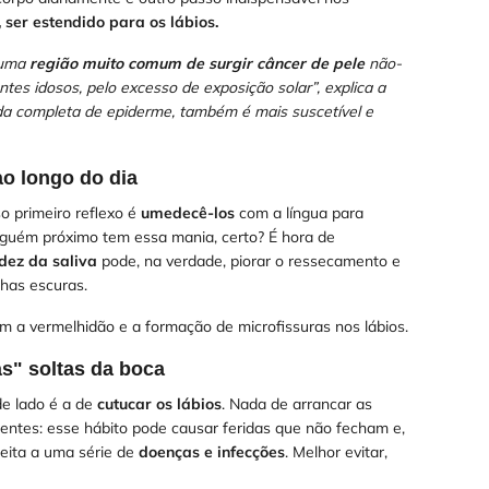
 ser estendido para os lábios.
 uma
região muito comum de surgir câncer de pele
não-
es idosos, pelo excesso de exposição solar”, explica a
da completa de epiderme, também é mais suscetível e
ao longo do dia
o primeiro reflexo é
umedecê-los
com a língua para
alguém próximo tem essa mania, certo? É hora de
dez da saliva
pode, na verdade, piorar o ressecamento e
chas escuras.
m a vermelhidão e a formação de microfissuras nos lábios.
as" soltas da boca
e lado é a de
cutucar os lábios
. Nada de arrancar as
dentes: esse hábito pode causar feridas que não fecham e,
eita a uma série de
doenças e infecções
. Melhor evitar,