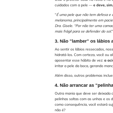
cuidados com a pele —
e deve, sim,
“
É uma pele que não tem defesa e
melanoma, principalmente em pacient
Dra. Gisele. “Por não ter uma cama
mais frágil para se defender do sol.
”
3. Não "lamber" os lábios 
Ao sentir os lábios ressecados, noss
hidratá-los. Com certeza, você ou 
aposentar esse hábito de vez:
a aci
irritar a pele da boca, gerando man
Além disso, outros problemas inclue
4. Não arrancar as "pelinh
Outra mania que deve ser deixada d
pelinhas soltas com as unhas e os 
como consequência, você estará suj
não é?