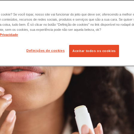
 cookie? Se você topar, nosso site vai funcionar do jeito que deve ser, oferecendo a melhor 
m conteúdos, recursos de redes sociais, produtos e serviços que são a sua cara. Se quiser
coisa, tudo bem. É só clicar no botão “Definição de cookies” no link disponível no rodapé d
te, sem os cookies, sua experiência pode não ser aquela beleza, ok?
 Privacidade
Definições de cookies
Aceitar todos os cookies