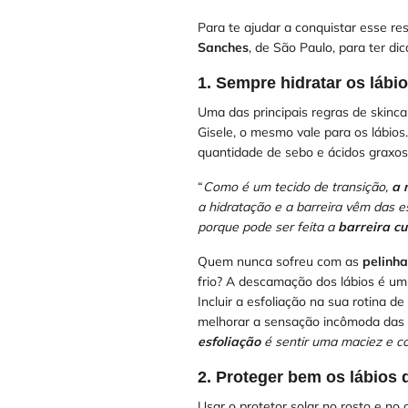
Para te ajudar a conquistar esse r
Sanches
, de São Paulo, para ter d
1. Sempre hidratar os lábi
Uma das principais regras de skinc
Gisele, o mesmo vale para os lábios
quantidade de sebo e ácidos graxos
“
Como é um tecido de transição,
a 
a hidratação e a barreira vêm das es
porque pode ser feita a
barreira c
Quem nunca sofreu com as
pelinha
frio? A descamação dos lábios é um
Incluir a esfoliação na sua rotina d
melhorar a sensação incômoda das
esfoliação
é sentir uma maciez e c
2. Proteger bem os lábios 
Usar o protetor solar no rosto e no