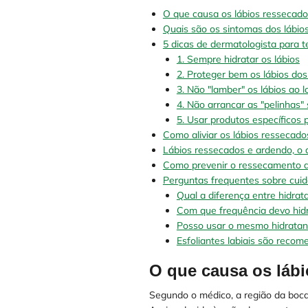
O que causa os lábios ressecado
Quais são os sintomas dos lábio
5 dicas de dermatologista para t
1. Sempre hidratar os lábios
2. Proteger bem os lábios dos 
3. Não "lamber" os lábios ao l
4. Não arrancar as "pelinhas"
5. Usar produtos específicos 
Como aliviar os lábios ressecad
Lábios ressecados e ardendo, o 
Como prevenir o ressecamento d
Perguntas frequentes sobre cuid
Qual a diferença entre hidrat
Com que frequência devo hidr
Posso usar o mesmo hidratant
Esfoliantes labiais são reco
O que causa os láb
Segundo o médico, a região da boc