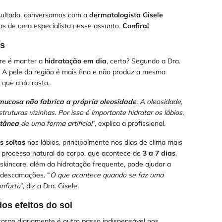
esultado, conversamos com a
dermatologista Gisele
icas de uma especialista nesse assunto.
Confira!
os
are é manter a
hidratação em dia
, certo? Segundo a Dra.
. A pele da região é mais fina e não produz a mesma
 que a do rosto.
mucosa não fabrica a própria oleosidade
. A oleosidade,
truturas vizinhas. Por isso é importante hidratar os lábios,
utânea
de uma forma artificial
”, explica a profissional.
s soltas
nos lábios, principalmente nos dias de clima mais
 processo natural do corpo, que acontece de
3 a 7 dias
.
e skincare, além da hidratação frequente, pode ajudar a
 descamações. “
O que acontece quando se faz uma
onforto
”, diz a Dra. Gisele.
dos efeitos do sol
 corpo diariamente é outro passo indispensável nos