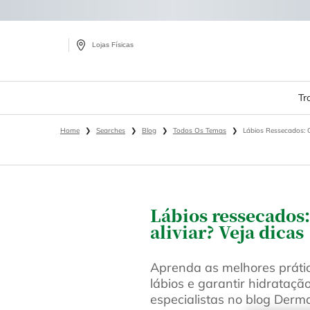
Lojas Físicas
Tr
Main content
Home
Searches
Blog
Todos Os Temas
Lábios Ressecados: 
Lábios ressecados:
aliviar? Veja dicas
Aprenda as melhores práti
lábios e garantir hidrataçã
especialistas no blog Derm