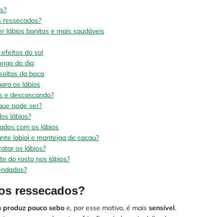
s?
s ressecados?
er lábios bonitos e mais saudáveis
efeitos do sol
ongo do dia
 soltas da boca
para os lábios
os e descascando?
que pode ser?
os lábios?
ados com os lábios
ante labial e manteiga de cacau?
atar os lábios?
e do rosto nos lábios?
mendados?
ios ressecados?
a
produz pouco sebo
e, por esse motivo, é mais
sensível
.