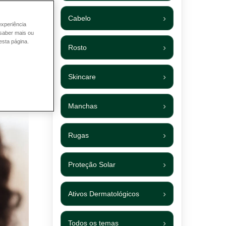
Cabelo
experiência
 saber mais ou
esta página.
Rosto
Skincare
Manchas
Rugas
Proteção Solar
Ativos Dermatológicos
Todos os temas