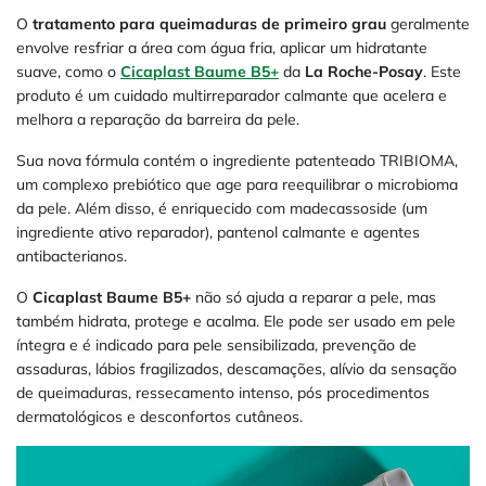
O
tratamento para queimaduras de primeiro grau
geralmente
envolve resfriar a área com água fria, aplicar um hidratante
suave, como o
Cicaplast Baume B5+
da
La Roche-Posay
. Este
produto é um cuidado multirreparador calmante que acelera e
melhora a reparação da barreira da pele.
Sua nova fórmula contém o ingrediente patenteado TRIBIOMA,
um complexo prebiótico que age para reequilibrar o microbioma
da pele. Além disso, é enriquecido com madecassoside (um
ingrediente ativo reparador), pantenol calmante e agentes
antibacterianos.
O
Cicaplast Baume B5+
não só ajuda a reparar a pele, mas
também hidrata, protege e acalma. Ele pode ser usado em pele
íntegra e é indicado para pele sensibilizada, prevenção de
assaduras, lábios fragilizados, descamações, alívio da sensação
de queimaduras, ressecamento intenso, pós procedimentos
dermatológicos e desconfortos cutâneos.