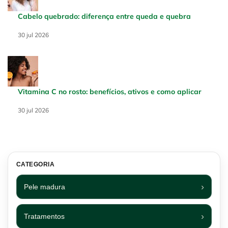
Cabelo quebrado: diferença entre queda e quebra
Creation Date:
30 jul 2026
Update Date:
30 jul 2026
Vitamina C no rosto: benefícios, ativos e como aplicar
Creation Date:
30 jul 2026
Update Date:
30 jul 2026
CATEGORIA
Pele madura
Tratamentos