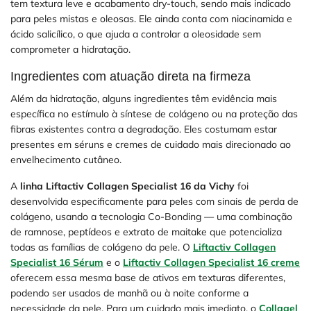
tem textura leve e acabamento dry-touch, sendo mais indicado
para peles mistas e oleosas. Ele ainda conta com niacinamida e
ácido salicílico, o que ajuda a controlar a oleosidade sem
comprometer a hidratação.
Ingredientes com atuação direta na firmeza
Além da hidratação, alguns ingredientes têm evidência mais
específica no estímulo à síntese de colágeno ou na proteção das
fibras existentes contra a degradação. Eles costumam estar
presentes em séruns e cremes de cuidado mais direcionado ao
envelhecimento cutâneo.
A
linha Liftactiv Collagen Specialist 16 da Vichy
foi
desenvolvida especificamente para peles com sinais de perda de
colágeno, usando a tecnologia Co-Bonding — uma combinação
de ramnose, peptídeos e extrato de maitake que potencializa
todas as famílias de colágeno da pele. O
Liftactiv Collagen
Specialist 16 Sérum
e o
Liftactiv Collagen Specialist 16 creme
oferecem essa mesma base de ativos em texturas diferentes,
podendo ser usados de manhã ou à noite conforme a
necessidade da pele. Para um cuidado mais imediato, o
Collagel