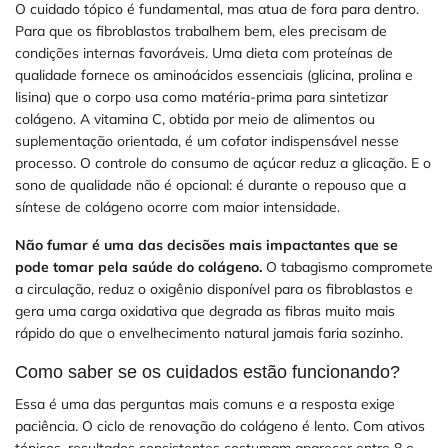
O cuidado tópico é fundamental, mas atua de fora para dentro.
Para que os fibroblastos trabalhem bem, eles precisam de
condições internas favoráveis. Uma dieta com proteínas de
qualidade fornece os aminoácidos essenciais (glicina, prolina e
lisina) que o corpo usa como matéria-prima para sintetizar
colágeno. A vitamina C, obtida por meio de alimentos ou
suplementação orientada, é um cofator indispensável nesse
processo. O controle do consumo de açúcar reduz a glicação. E o
sono de qualidade não é opcional: é durante o repouso que a
síntese de colágeno ocorre com maior intensidade.
Não fumar é uma das decisões mais impactantes que se
pode tomar pela saúde do colágeno.
O tabagismo compromete
a circulação, reduz o oxigênio disponível para os fibroblastos e
gera uma carga oxidativa que degrada as fibras muito mais
rápido do que o envelhecimento natural jamais faria sozinho.
Como saber se os cuidados estão funcionando?
Essa é uma das perguntas mais comuns e a resposta exige
paciência. O ciclo de renovação do colágeno é lento. Com ativos
tópicos, resultados consistentes costumam aparecer entre 8 e