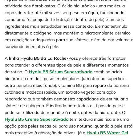
atividade dos fibroblastos. O ácido hialurônico (uma molécula
capaz de reter até mil vezes seu peso em água, funcionando
como uma "esponja de hidratação" dentro da pele) é um dos
ingredientes mais estudados nesse contexto. Ele não estimula
diretamente o colágeno, mas mantém o microambiente dérmico
em condições adequadas para sua síntese, além de dar volume e
suavidade imediatos à pele.
A
linha Hyalu B5 da La Roche-Posay
oferece três formatos
para atender a diferentes tipos de pele e diferentes momentos
da rotina. O
Hyalu B5 Sérum Superativado
combina ácido
hialurônico em dois pesos moleculares (um atua na superfície,
outro penetra mais fundo), vitamina B5 para reparo da barreira
cutânea e madecassoside, um extrato vegetal com ação
reparadora que também demonstra capacidade de estimular a
síntese de colágeno. É indicado para todos os tipos de pele e
pode ser utilizado de manhã e à noite, antes do hidratante. O
Hyalu B5 Creme Superativado
tem textura mais rica e é uma
opção para peles secas ou para uso noturno, quando a pele está
mais receptiva à absorção de ativos. Já o
Hyalu B5 Water Gel