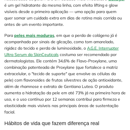
é um gel hidratante da mesma linha, com efeito lifting e glow
visíveis desde a primeira aplicação — uma opção para quem
quer somar um cuidado extra em dias de rotina mais corrida ou
antes de um evento importante.
Para
peles mais maduras
, em que a perda de colágeno já é
acompanhada por sinais de glicação, como tom amarelado,
rigidez do tecido e perda de luminosidade, o
A.G.E. Interrupter
Ultra Serum da SkinCeuticals
costuma ser recomendado por
dermatologistas. Ele contém 34,6% de Flavo-Proxylane, uma
combinação patenteada de Proxylane (que fortalece a matriz
extracelular, o "tecido de suporte" que envolve as células da
pele) com flavonoides de frutas silvestres de ação antioxidante,
além de rhamnose e extrato de Gentiana Lutea. O produto
aumenta a hidratação da pele em até 73% já na primeira hora de
uso, e o uso contínuo por 12 semanas contribui para firmeza e
elasticidade mais visíveis nas principais áreas de sustentação
facial.
Hábitos de vida que fazem diferença real