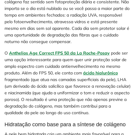
colágeno faz sentido sem fotoproteção diária e consistente. Não
importa se o dia está nublado ou se você passa a maior parte do
tempo em ambientes fechados: a radiação UVA, responsável
pelo fotoenvelhecimento, atravessa vidros e está presente
mesmo em dias sem sol aparente. Cada dia sem protetor solar é
uma oportunidade de degradação das fibras que o cuidado
noturno não consegue compensar.
O
Anthelios Age Correct FPS 50 da La Roche-Posay
pode ser
uma opção interessante para quem quer unir proteção solar de
amplo espectro com cuidado antienvelhecimento no mesmo
produto. Além do FPS 50, ele conta com
ácido hialurônico
fragmentado (que atua nas camadas superficiais da pele), LHA
(um derivado do ácido salicílico que favorece a renovação celular)
e niacinamida (que ajuda a uniformizar o tom e reduzir o aspecto
poroso). O resultado é uma proteção que não apenas previne a
degradação do colágeno, mas também contribui para a
qualidade da pele ao longo do uso contínuo.
Hidratação como base para a síntese de colágeno
A pele bem hidratada cria um ambiente mais favorável para a