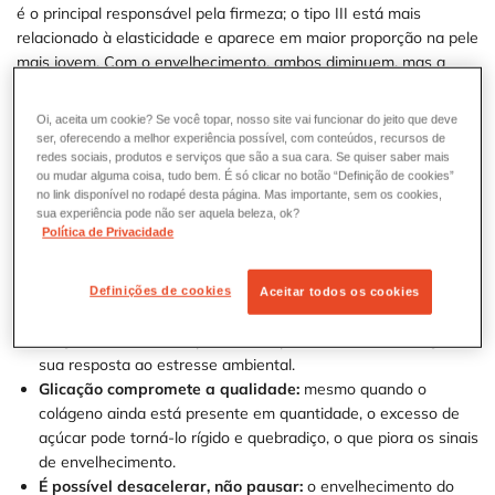
é o principal responsável pela firmeza; o tipo III está mais
relacionado à elasticidade e aparece em maior proporção na pele
mais jovem. Com o envelhecimento, ambos diminuem, mas a
queda do tipo I costuma ter impacto visual mais expressivo.
Oi, aceita um cookie? Se você topar, nosso site vai funcionar do jeito que deve
Em poucas palavras
ser, oferecendo a melhor experiência possível, com conteúdos, recursos de
redes sociais, produtos e serviços que são a sua cara. Se quiser saber mais
Colágeno é a "armação" da pele:
ele forma uma rede de
ou mudar alguma coisa, tudo bem. É só clicar no botão “Definição de cookies”
fibras que sustenta o tecido de dentro para fora. Quando
no link disponível no rodapé desta página. Mas importante, sem os cookies,
sua experiência pode não ser aquela beleza, ok?
essa rede enfraquece, a pele cede.
Política de Privacidade
A produção é natural, mas decrescente:
o corpo fabrica
colágeno continuamente, porém em ritmo reduzido a partir
dos 25 anos, a cerca de 1% ao ano.
Definições de cookies
Aceitar todos os cookies
Não é só questão estética:
a perda de colágeno afeta a
função de barreira da pele, sua capacidade de cicatrização e
sua resposta ao estresse ambiental.
Glicação compromete a qualidade:
mesmo quando o
colágeno ainda está presente em quantidade, o excesso de
açúcar pode torná-lo rígido e quebradiço, o que piora os sinais
de envelhecimento.
É possível desacelerar, não pausar:
o envelhecimento do