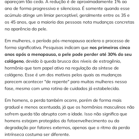
apareçam tão cedo. A redução é de aproximadamente 1% ao
ano de forma progressiva e silenciosa. É somente quando esse
acúmulo atinge um limiar perceptível, geralmente entre os 35 e
os 45 anos, que a maioria das pessoas nota mudanças concretas
na aparência da pele.
Em mulheres, o período pós-menopausa acelera o processo de
forma significativa. Pesquisas indicam que
nos primeiros cinco
anos após a menopausa, a pele pode perder até 30% do seu
colágeno
, devido à queda brusca dos níveis de estrogênio,
hormônio que tem papel ativo na regulação da síntese de
colágeno. Esse é um dos motivos pelos quais as mudanças
parecem acontecer "de repente" para muitas mulheres nessa
fase, mesmo com uma rotina de cuidados já estabelecida.
Em homens, a perda também ocorre, porém de forma mais
gradual e menos acentuada, já que os hormônios masculinos não
sofrem queda tão abrupta com a idade. Isso não significa que
homens estejam protegidos do fotoenvelhecimento ou da
degradação por fatores externos, apenas que o ritmo da perda
intrínseca costuma ser diferente.