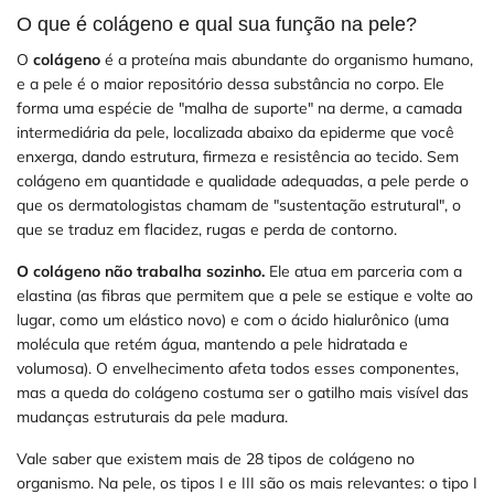
O que é colágeno e qual sua função na pele?
O
colágeno
é a proteína mais abundante do organismo humano,
e a pele é o maior repositório dessa substância no corpo. Ele
forma uma espécie de "malha de suporte" na derme, a camada
intermediária da pele, localizada abaixo da epiderme que você
enxerga, dando estrutura, firmeza e resistência ao tecido. Sem
colágeno em quantidade e qualidade adequadas, a pele perde o
que os dermatologistas chamam de "sustentação estrutural", o
que se traduz em flacidez, rugas e perda de contorno.
O colágeno não trabalha sozinho.
Ele atua em parceria com a
elastina (as fibras que permitem que a pele se estique e volte ao
lugar, como um elástico novo) e com o ácido hialurônico (uma
molécula que retém água, mantendo a pele hidratada e
volumosa). O envelhecimento afeta todos esses componentes,
mas a queda do colágeno costuma ser o gatilho mais visível das
mudanças estruturais da pele madura.
Vale saber que existem mais de 28 tipos de colágeno no
organismo. Na pele, os tipos I e III são os mais relevantes: o tipo I