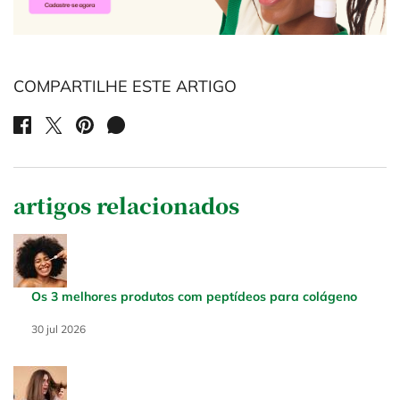
COMPARTILHE ESTE ARTIGO
SHARE ON FACEBOOK
SHARE ON TWITTER
SHARE ON PINTEREST
SHARE ON WHATSAPP
artigos relacionados
Os 3 melhores produtos com peptídeos para colágeno
Creation Date:
30 jul 2026
Update Date:
30 jul 2026