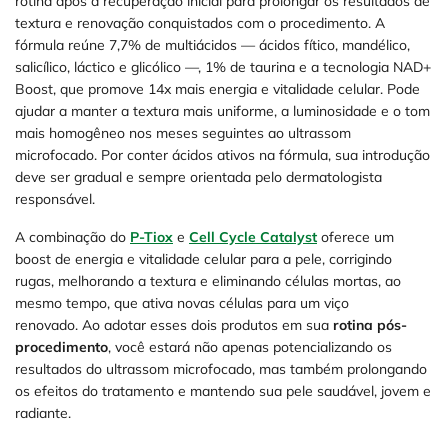
rotina após a recuperação inicial para prolongar os resultados de
textura e renovação conquistados com o procedimento. A
fórmula reúne 7,7% de multiácidos — ácidos fítico, mandélico,
salicílico, láctico e glicólico —, 1% de taurina e a tecnologia NAD+
Boost, que promove 14x mais energia e vitalidade celular. Pode
ajudar a manter a textura mais uniforme, a luminosidade e o tom
mais homogêneo nos meses seguintes ao ultrassom
microfocado. Por conter ácidos ativos na fórmula, sua introdução
deve ser gradual e sempre orientada pelo dermatologista
responsável.
A combinação do
P-Tiox
e
Cell Cycle Catalyst
oferece um
boost de energia e vitalidade celular para a pele, corrigindo
rugas, melhorando a textura e eliminando células mortas, ao
mesmo tempo, que ativa novas células para um viço
renovado. Ao adotar esses dois produtos em sua
rotina pós-
procedimento
, você estará não apenas potencializando os
resultados do ultrassom microfocado, mas também prolongando
os efeitos do tratamento e mantendo sua pele saudável, jovem e
radiante.