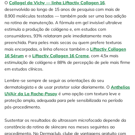
O
Collagel da Vichy — linha Liftactiv Collagen 16
,
desenvolvida ao longo de 15 anos de pesquisa com mais de
8.900 moléculas testadas — também pode ser uma boa adição
na rotina de manutenção. A fórmula em gel invisível ultraleve
estimula a produção de colágeno e, em estudos com
consumidores, 93% relataram pele imediatamente mais
preenchida. Para peles mais secas ou quem prefere texturas
mais encorpadas, a linha oferece também o
Liftactiv Collagen
16 Sérum
e o
Liftactiv Collagen 16 Creme
, com 4,5x mais
estimulação de colágeno e 88% de percepção de pele mais firme
em estudos clínicos.
Lembre-se sempre de seguir as orientações do seu
dermatologista e de usar protetor solar diariamente. O
Anthelios
UVAir da La Roche-Posay
é uma opção com textura leve e
proteção ampla, adequada para pele sensibilizada no período
pós-procedimento.
Sustentar os resultados do ultrassom microfocado depende da
constância da rotina de skincare nos meses seguintes ao
procedimento. No Dermaclub, clube de vantagens gratuito com