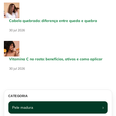
Cabelo quebrado: diferença entre queda e quebra
Creation Date:
30 jul 2026
Update Date:
30 jul 2026
Vitamina C no rosto: benefícios, ativos e como aplicar
Creation Date:
30 jul 2026
Update Date:
30 jul 2026
CATEGORIA
Pele madura