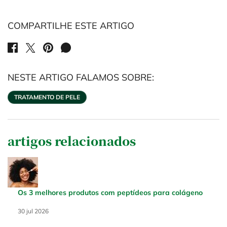
COMPARTILHE ESTE ARTIGO
SHARE ON FACEBOOK
SHARE ON TWITTER
SHARE ON PINTEREST
SHARE ON WHATSAPP
NESTE ARTIGO FALAMOS SOBRE:
TRATAMENTO DE PELE
artigos relacionados
Os 3 melhores produtos com peptídeos para colágeno
Creation Date:
30 jul 2026
Update Date:
30 jul 2026