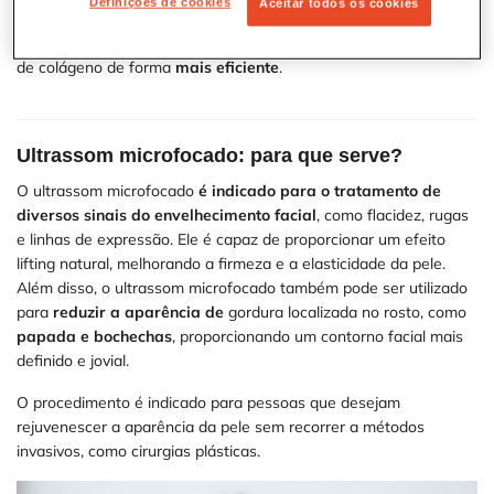
Definições de cookies
Aceitar todos os cookies
Isso permite que o ultrassom microfocado promova um
efeito
lifting mais significativo e duradouro
, estimulando a produção
de colágeno de forma
mais eficiente
.
Ultrassom microfocado: para que serve?
O ultrassom microfocado
é indicado para o tratamento de
diversos sinais do envelhecimento facial
, como flacidez, rugas
e linhas de expressão. Ele é capaz de proporcionar um efeito
lifting natural, melhorando a firmeza e a elasticidade da pele.
Além disso, o ultrassom microfocado também pode ser utilizado
para
reduzir a aparência de
gordura localizada no rosto, como
papada e bochechas
, proporcionando um contorno facial mais
definido e jovial.
O procedimento é indicado para pessoas que desejam
rejuvenescer a aparência da pele sem recorrer a métodos
invasivos, como cirurgias plásticas.