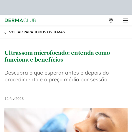
Lojas
Físicas
Main content
VOLTAR PARA TODOS OS TEMAS
Ultrassom microfocado: entenda como
funciona e benefícios
Descubra o que esperar antes e depois do
procedimento e o preço médio por sessão.
Creation Date:
12 fev 2025
Update Date:
08 jun 2026