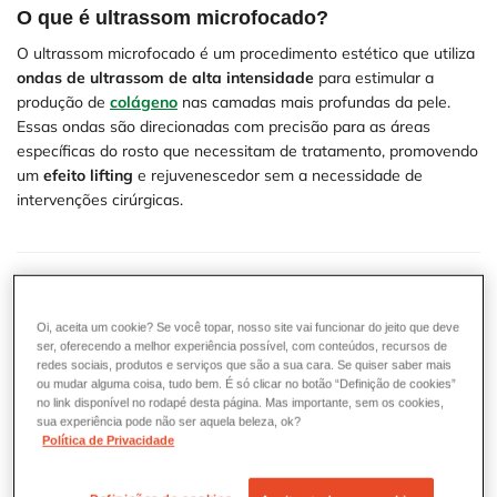
O que é ultrassom microfocado?
O ultrassom microfocado é um procedimento estético que utiliza
ondas de ultrassom de alta intensidade
para estimular a
produção de
colágeno
nas camadas mais profundas da pele.
Essas ondas são direcionadas com precisão para as áreas
específicas do rosto que necessitam de tratamento, promovendo
um
efeito lifting
e rejuvenescedor sem a necessidade de
intervenções cirúrgicas.
Qual diferença entre o ultrassom microfocado e
macrofocado?
Oi, aceita um cookie? Se você topar, nosso site vai funcionar do jeito que deve
ser, oferecendo a melhor experiência possível, com conteúdos, recursos de
A principal diferença entre o ultrassom microfocado e o
redes sociais, produtos e serviços que são a sua cara. Se quiser saber mais
macrofocado está na
profundidade em que as ondas de
ou mudar alguma coisa, tudo bem. É só clicar no botão “Definição de cookies”
ultrassom agem na pele
. Enquanto o ultrassom macrofocado
no link disponível no rodapé desta página. Mas importante, sem os cookies,
sua experiência pode não ser aquela beleza, ok?
atua nas camadas superficiais da pele, o ultrassom microfocado
Política de Privacidade
é capaz de atingir as camadas mais profundas, como a derme e
a fáscia muscular (SMAS).