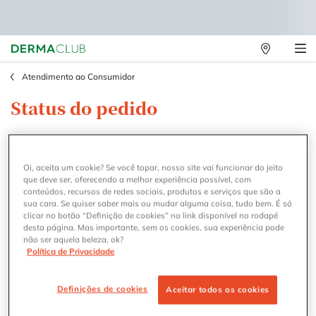
Lojas
Main content
Físicas
Atendimento ao Consumidor
Status do pedido
Verifique o Status do seu pedido mesmo que você não seja cadastrado.
Introduza o número da encomenda e o código postal da morada de
Oi, aceita um cookie? Se você topar, nosso site vai funcionar do jeito
faturação.
que deve ser, oferecendo a melhor experiência possível, com
conteúdos, recursos de redes sociais, produtos e serviços que são a
(*)
Campos obrigatórios
sua cara. Se quiser saber mais ou mudar alguma coisa, tudo bem. É só
clicar no botão “Definição de cookies” no link disponível no rodapé
desta página. Mas importante, sem os cookies, sua experiência pode
Número do Pedido
*
não ser aquela beleza, ok?
Política de Privacidade
CEP
*
Definições de cookies
Aceitar todos os cookies
E-mail
*