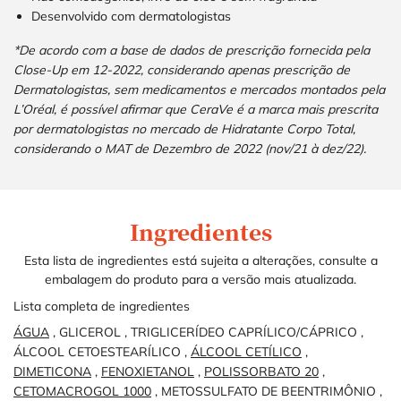
Desenvolvido com dermatologistas
*De acordo com a base de dados de prescrição fornecida pela
Close-Up em 12-2022, considerando apenas prescrição de
Dermatologistas, sem medicamentos e mercados montados pela
L’Oréal, é possível afirmar que CeraVe é a marca mais prescrita
por dermatologistas no mercado de Hidratante Corpo Total,
considerando o MAT de Dezembro de 2022 (nov/21 à dez/22).
Ingredientes
Ingredients
Ingredients
Esta lista de ingredientes está sujeita a alterações, consulte a
embalagem do produto para a versão mais atualizada.
Lista completa de ingredientes
ÁGUA
,
GLICEROL
,
TRIGLICERÍDEO CAPRÍLICO/CÁPRICO
,
ÁLCOOL CETOESTEARÍLICO
,
ÁLCOOL CETÍLICO
,
DIMETICONA
,
FENOXIETANOL
,
POLISSORBATO 20
,
CETOMACROGOL 1000
,
METOSSULFATO DE BEENTRIMÔNIO
,