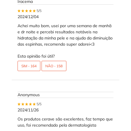
Iracema
5 out of 5 stars.
5/5
2024/12/04
Achei muito bom, usei por uma semana de manhã
e dr noite e percebi resultados notáveis na
hidratação da minha pele e na ajuda da diminuição
das espinhas, recomendo super adorei<3
Esta opinião foi útil?
SIM -
164
NÃO -
158
Anonymous
5 out of 5 stars.
5/5
2024/11/26
Os produtos cerave são excelentes, faz tempo que
uso, foi recomendado pela dermatologista