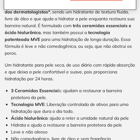
O CeraVe Loção Hidratante é o
Nº1 em vendas e prescrição
dos dermatologistas*
, sendo um hidratante de textura fluida,
livre de óleo e que ajuda a hidratar a pele enquanto restaura sua
barreira natural. É formulado com
três ceramidas essenciais e
ácido hialurônico
, mas também possui a
tecnologia
patenteada MVE
para uma hidratação de longa duração. Essa
fórmula é leve e não comedogênica, ou seja, que não obstrui os
poros.
Um hidratante para pele seca, de uso diário com rápida absorção
e que deixa a pele confortável e suave, pois proporciona
hidratação por 24 horas.
3 Ceramidas Essenciai
s: ajudam a restaurar a barreira
protetora da pele.
Tecnologia MVE
: Liberação controlada de ativos para uma
hidratação que dura o dia todo.
Ácido hialurônico
: ajuda a reter a umidade natural da pele
Hidrata e ajuda a restaurar a barreira protetora da pele
Leve e não oleoso
Não comedogênico, livre de óleo e sem fragrância