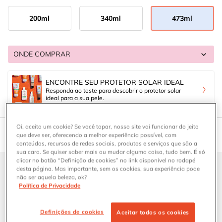
200ml
340ml
473ml
Selected
, 1 of 3
Selected
, 2 of 3
Selected
, 3 of 3
Onde Comprar Loção Hidratante CeraVe para Pele Seca a Extra S
ONDE COMPRAR
ENCONTRE SEU PROTETOR SOLAR IDEAL
Responda ao teste para descobrir o protetor solar
ideal para a sua pele.
Oi, aceita um cookie? Se você topar, nosso site vai funcionar do jeito
que deve ser, oferecendo a melhor experiência possível, com
CARACTERÍSTICAS DOS PRODUTOS
DESCRIÇÃO
COMO APLICAR
BENEFÍCIOS
conteúdos, recursos de redes sociais, produtos e serviços que são a
sua cara. Se quiser saber mais ou mudar alguma coisa, tudo bem. É só
clicar no botão “Definição de cookies” no link disponível no rodapé
Encontrar os produtos certos para a sua rotina de cuidados com
desta página. Mas importante, sem os cookies, sua experiência pode
não ser aquela beleza, ok?
a pele deve se resumir a alguns passos simples, como limpeza,
Política de Privacidade
proteção solar e um hidratante diário. Para isso recomendamos
procurar por ingredientes como
ácido hialurônico e ceramidas
para ajudar a restaurar e manter a barreira protetora da pele.
Definições de cookies
Aceitar todos os cookies