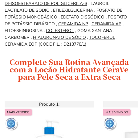
DI-ISOESTEARATO DE POLIGLICERILA-3
,
LAUROIL
LACTILATO DE SÓDIO
,
ETILEXILGLICERINA
,
FOSFATO DE
POTÁSSIO MONOBÁSICO
,
EDETATO DISSÓDICO
,
FOSFATO
DE POTÁSSIO DIBÁSICO
,
CERAMIDA NP
,
CERAMIDA AP
,
FITOESFINGOSINA
,
COLESTEROL
,
GOMA XANTANA
,
CARBÔMER
,
HIALURONATO DE SÓDIO
,
TOCOFEROL
,
CERAMIDA EOP (CODE FIL. : D213778/1)
Complete Sua Rotina Avançada
COMPLETE SUA ROTINA
com a Loção Hidratante CeraVe
para Pele Seca a Extra Seca
Produto 1:
MAIS VENDIDO
MAIS VENDIDO