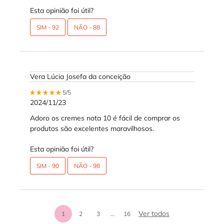
Esta opinião foi útil?
SIM -
92
NÃO -
88
Vera Lúcia Josefa da conceição
5 out of 5 stars.
5/5
2024/11/23
Adoro os cremes nota 10 é fácil de comprar os
produtos são excelentes maravilhosos.
Esta opinião foi útil?
SIM -
90
NÃO -
98
análises de prod
Ver todos
1
2
3
...
16
Page 1 of 16. Current page