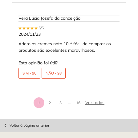
Vera Lúcia Josefa da conceição
5 out of 5 stars.
5/5
2024/11/23
Adoro os cremes nota 10 é fácil de comprar os
produtos são excelentes maravilhosos.
Esta opinião foi útil?
SIM -
90
NÃO -
98
análises de prod
Ver todos
1
2
3
...
16
Page 1 of 16. Current page
PDP Slot 1 Section
Voltar à página anterior
Footer navigation