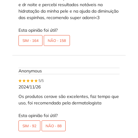
e dr noite e percebi resultados notáveis na
hidratação da minha pele e na ajuda da diminuição
das espinhas, recomendo super adorei<3
Esta opinião foi útil?
SIM -
164
NÃO -
158
Anonymous
5 out of 5 stars.
5/5
2024/11/26
Os produtos cerave são excelentes, faz tempo que
uso, foi recomendado pela dermatologista
Esta opinião foi útil?
SIM -
92
NÃO -
88