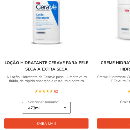
LOÇÃO HIDRATANTE CERAVE PARA PELE
CREME HIDRA
SECA A EXTRA SECA
HID
A Loção Hidratante de CeraVe possui uma textura
Creme Hidratante Co
fluida, de rápida absorção e restaura a barreira
E Textura C
protetora da pele.
62
Selecionar Tamanho
Único 
SAIBA MAIS