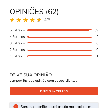
OPINIÕES (62)
REVIEWS DOS PRODUTOS
4/5
4 out of 5 stars.
5 Estrelas
59
59 rev
4 Estrelas
2
2 revi
3 Estrelas
0
1 revi
2 Estrelas
0
1 revi
1 Estrela
1
1 revi
DEIXE SUA OPINIÃO
compartilhe sua opinião com outros clientes
DEIXE SUA OPINIÃO
Somente opiniões escritas são mostradas em