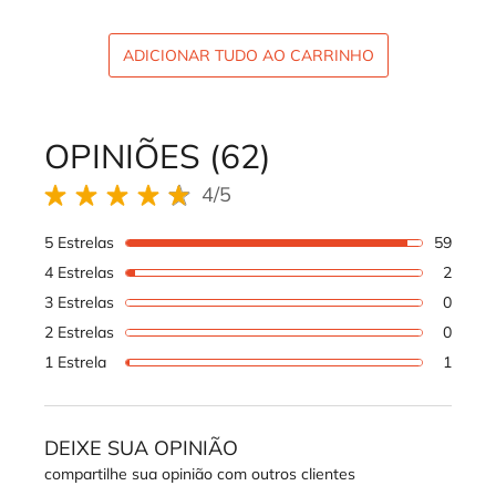
ADICIONAR TUDO AO CARRINHO
REVIEWS DOS PRODUTOS
OPINIÕES (62)
4/5
4 out of 5 stars.
5 Estrelas
59
59 rev
4 Estrelas
2
2 revi
3 Estrelas
0
1 revi
2 Estrelas
0
1 revi
1 Estrela
1
1 revi
DEIXE SUA OPINIÃO
compartilhe sua opinião com outros clientes