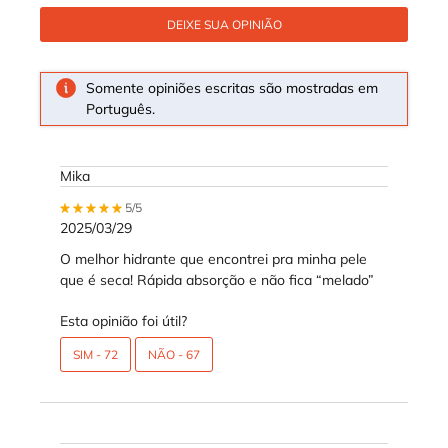
DEIXE SUA OPINIÃO
Somente opiniões escritas são mostradas em
Português.
Mika
5 out of 5 stars.
5/5
2025/03/29
O melhor hidrante que encontrei pra minha pele
que é seca! Rápida absorção e não fica “melado”
Esta opinião foi útil?
SIM -
72
NÃO -
67