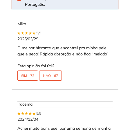
Português.
Mika
5 out of 5 stars.
5/5
2025/03/29
O melhor hidrante que encontrei pra minha pele
que é seca! Rápida absorção e não fica “melado”
Esta opinião foi útil?
SIM -
72
NÃO -
67
Iracema
5 out of 5 stars.
5/5
2024/12/04
Achei muito bom, usei por uma semana de manhã