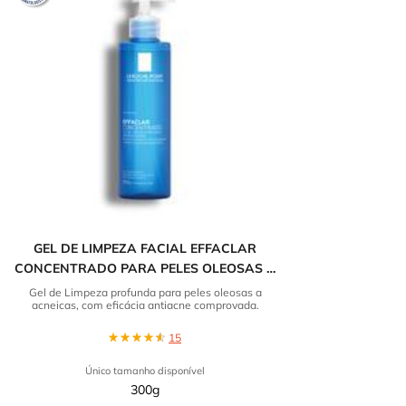
GEL DE LIMPEZA FACIAL EFFACLAR
CONCENTRADO PARA PELES OLEOSAS A
ACNEICAS LA ROCHE-POSAY
Gel de Limpeza profunda para peles oleosas a
acneicas, com eficácia antiacne comprovada.
15
Único tamanho disponível
300g