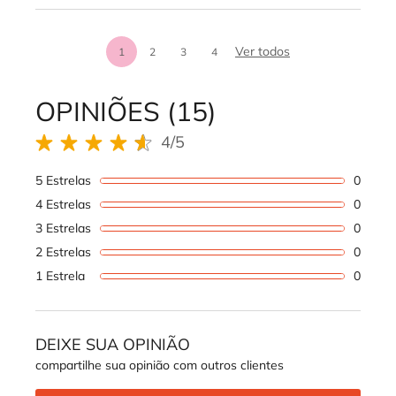
análises de produt
Ver todos
1
2
3
4
Page 1 of 4. Current page
OPINIÕES (15)
REVIEWS DOS PRODUTOS
4/5
4 out of 5 stars.
5 Estrelas
0
1 revi
4 Estrelas
0
1 revi
3 Estrelas
0
1 revi
2 Estrelas
0
1 revi
1 Estrela
0
1 revi
DEIXE SUA OPINIÃO
compartilhe sua opinião com outros clientes