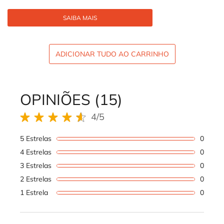
SAIBA MAIS
ADICIONAR TUDO AO CARRINHO
REVIEWS DOS PRODUTOS
OPINIÕES (15)
4/5
4 out of 5 stars.
5 Estrelas
0
1 revi
4 Estrelas
0
1 revi
3 Estrelas
0
1 revi
2 Estrelas
0
1 revi
1 Estrela
0
1 revi