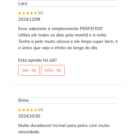
Lara
5 out of 5 stars.
5/5
2024/12/08
Esse sabonete é simplesmente PERFEITO!!!
Utilizo ele todos os dias pela manhã e à noite.
Tenho a pele muito oleosa e ele limpa super bem, é
o único que vejo o efeito ao longo do dia.
Esta opinião foi útil?
SIM -
56
NÃO -
58
Brina
5 out of 5 stars.
5/5
2024/10/30
Muito duradouro! Incrivel para peles com muita
oleosidade.