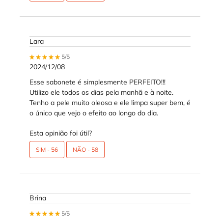
Lara
5 out of 5 stars.
5/5
2024/12/08
Esse sabonete é simplesmente PERFEITO!!!
Utilizo ele todos os dias pela manhã e à noite.
Tenho a pele muito oleosa e ele limpa super bem, é
o único que vejo o efeito ao longo do dia.
Esta opinião foi útil?
SIM -
56
NÃO -
58
Brina
5 out of 5 stars.
5/5