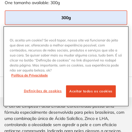
One tamanho available:
300g
300g
Selected
, 1 of 1
Onde Comprar GEL DE LIMPEZA FACIAL EFFACLAR CONCENTR
ONDE COMPRAR
Oi, aceita um cookie? Se você topar, nosso site vai funcionar do jeito
que deve ser, oferecendo a melhor experiência possível, com
conteúdos, recursos de redes sociais, produtos e serviços que são a
ENCONTRE SEU PROTETOR SOLAR IDEAL
sua cara. Se quiser saber mais ou mudar alguma coisa, tudo bem. É só
clicar no botão “Definição de cookies” no link disponível no rodapé
Responda ao teste para descobrir o protetor solar
ideal para a sua pele.
desta página. Mas importante, sem os cookies, sua experiência pode
não ser aquela beleza, ok?
Política de Privacidade
CARACTERÍSTICAS DOS PRODUTOS
Definições de cookies
Aceitar todos os cookies
DESCRIÇÃO
COMO APLICAR
BENEFÍCIOS
O Gel de Limpeza Facial Effaclar Concentrado possui uma
fórmula especialmente desenvolvida para peles brasileiras, com
uma combinação única de Ácido Salicílico, Zinco e LHA,
controlando a oleosidade sem agredir a pele e com eficácia
antiacne comprovada. Indicado para peles oleosas a acneicas.