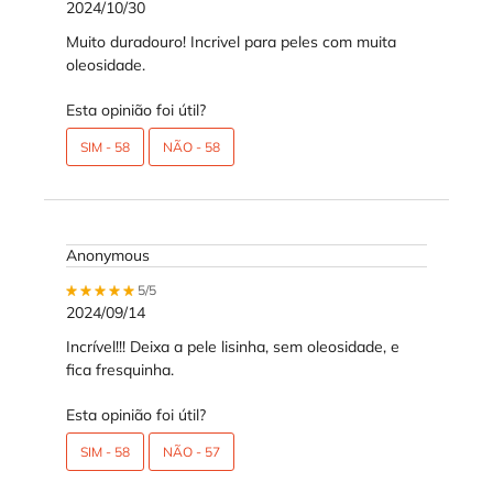
2024/10/30
Muito duradouro! Incrivel para peles com muita
oleosidade.
Esta opinião foi útil?
SIM -
58
NÃO -
58
Anonymous
5 out of 5 stars.
5/5
2024/09/14
Incrível!!! Deixa a pele lisinha, sem oleosidade, e
fica fresquinha.
Esta opinião foi útil?
SIM -
58
NÃO -
57