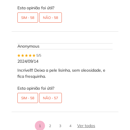
Esta opinião foi útil?
SIM -
58
NÃO -
58
Anonymous
5 out of 5 stars.
5/5
2024/09/14
Incrível!!! Deixa a pele lisinha, sem oleosidade, e
fica fresquinha.
Esta opinião foi útil?
SIM -
58
NÃO -
57
análises de produt
Ver todos
1
2
3
4
Page 1 of 4. Current page