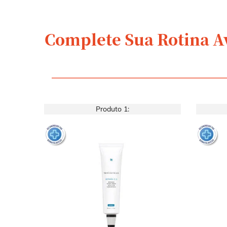
Complete Sua Rotina A
Ingredients
COMPLETE SUA ROTINA
Produto 1: