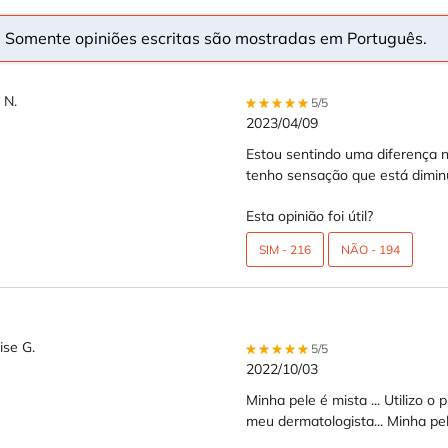
Somente opiniões escritas são mostradas em Português.
 N.
5 out of 5 stars.
5/5
th 5 stars
2023/04/09
th 4 stars
Estou sentindo uma diferença n
th 3 stars
tenho sensação que está dimin
th 2 stars
th 1 star
Esta opinião foi útil?
SIM -
216
NÃO -
194
ise G.
5 out of 5 stars.
5/5
2022/10/03
Minha pele é mista ... Utilizo
meu dermatologista... Minha pele