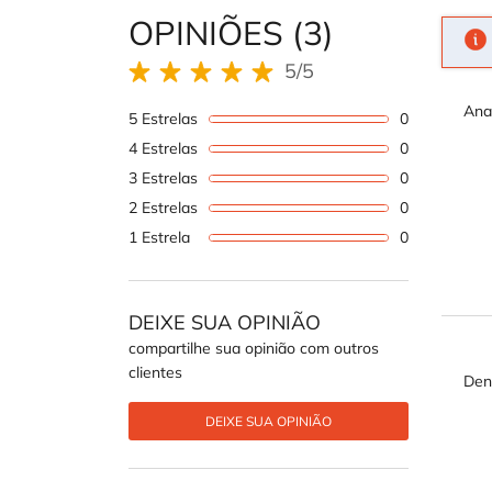
OPINIÕES (3)
5/5
5 out of 5 stars.
Ana
5 Estrelas
0
1 review wi
4 Estrelas
0
1 review wi
3 Estrelas
0
1 review wi
2 Estrelas
0
1 review wi
1 Estrela
0
1 review wi
DEIXE SUA OPINIÃO
compartilhe sua opinião com outros
clientes
Den
DEIXE SUA OPINIÃO