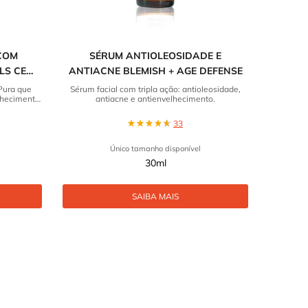
COM
SÉRUM ANTIOLEOSIDADE E
LS CE
ANTIACNE BLEMISH + AGE DEFENSE
Pura que
Sérum facial com tripla ação: antioleosidade,
lhecimento
antiacne e antienvelhecimento.
33
Único tamanho disponível
30ml
SAIBA MAIS