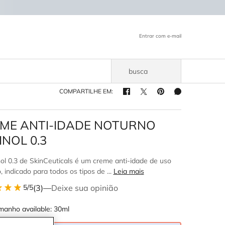
Entrar com e-mail
busca
COMPARTILHE EM:
COMPARTILHE EM: FACEBOOK
COMPARTILHE EM: TWITTER
COMPARTILHE EM: PIN
COMPARTILHE E
ME ANTI-IDADE NOTURNO
INOL 0.3
ol 0.3 de SkinCeuticals é um creme anti-idade de uso
, indicado para todos os tipos de ...
Leia mais
(3)
—
Deixe sua opinião
5/5
manho available:
30ml