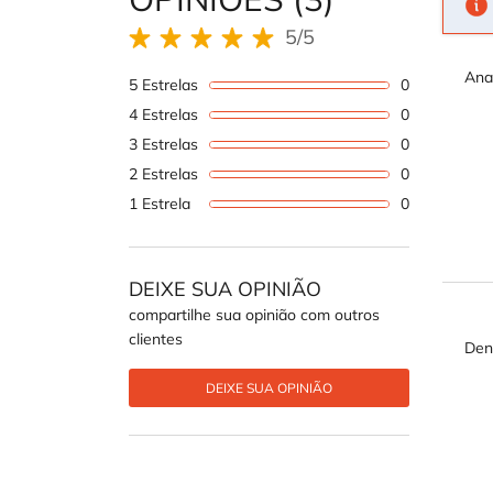
5/5
5 out of 5 stars.
Ana
5 Estrelas
0
1 review wi
4 Estrelas
0
1 review wi
3 Estrelas
0
1 review wi
2 Estrelas
0
1 review wi
1 Estrela
0
1 review wi
DEIXE SUA OPINIÃO
compartilhe sua opinião com outros
clientes
Den
DEIXE SUA OPINIÃO