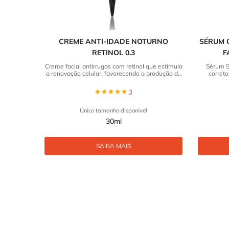
CREME ANTI-IDADE NOTURNO
SÉRUM 
RETINOL 0.3
F
Creme facial antirrugas com retinol que estimula
Sérum Sk
a renovação celular, favorecendo a produção de
correto
colágeno.
hialurô
3
Único tamanho disponível
30ml
SAIBA MAIS
REVIEWS DOS PRODUTOS