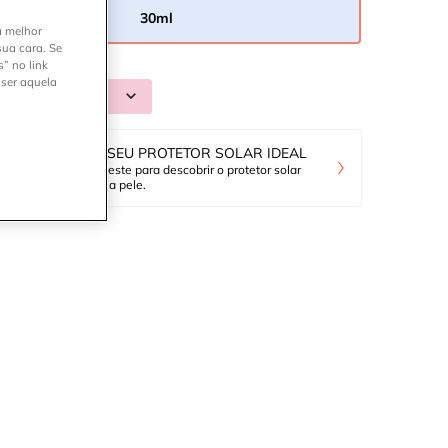
30ml
Selected
, 1 of 1
a melhor
sua cara. Se
” no link
 ser aquela
omprar CREME ANTI-IDADE NOTURNO RETINOL 0.3
E COMPRAR
ENCONTRE SEU PROTETOR SOLAR IDEAL
Responda ao teste para descobrir o protetor solar
ideal para a sua pele.