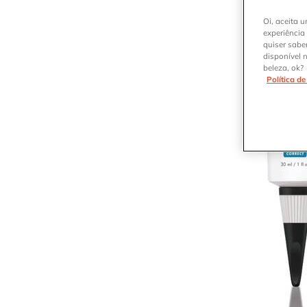
Oi, aceita u
experiência
quiser sabe
disponível 
beleza, ok?
Política d