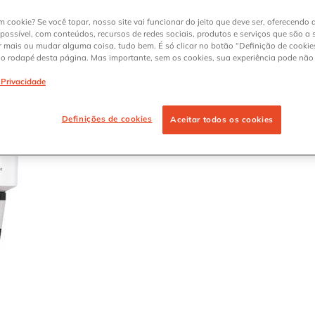
m cookie? Se você topar, nosso site vai funcionar do jeito que deve ser, oferecendo 
 possível, com conteúdos, recursos de redes sociais, produtos e serviços que são a 
r mais ou mudar alguma coisa, tudo bem. É só clicar no botão “Definição de cookies
no rodapé desta página. Mas importante, sem os cookies, sua experiência pode não
Onde C
OND
e Privacidade
Definições de cookies
Aceitar todos os cookies