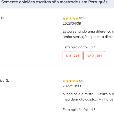
Somente opiniões escritas são mostradas em Português.
 N.
5 out of 5 stars.
5/5
th 5 stars
2023/04/09
th 4 stars
Estou sentindo uma diferença n
th 3 stars
tenho sensação que está dimin
th 2 stars
th 1 star
Esta opinião foi útil?
SIM -
216
NÃO -
194
ise G.
5 out of 5 stars.
5/5
2022/10/03
Minha pele é mista ... Utilizo
meu dermatologista... Minha pele
Esta opinião foi útil?