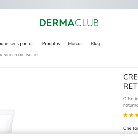
oque seus pontos
Produtos
Marcas
Blog
DE NOTURNO RETINOL 0.3
CRE
RET
O Retin
noturno
One ta