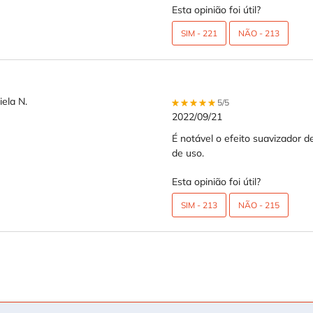
Esta opinião foi útil?
SIM -
221
NÃO -
213
ela N.
5 out of 5 stars.
5/5
2022/09/21
É notável o efeito suavizador d
de uso.
Esta opinião foi útil?
SIM -
213
NÃO -
215