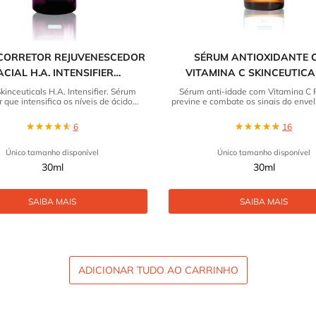
CORRETOR REJUVENESCEDOR
SÉRUM ANTIOXIDANTE 
ACIAL H.A. INTENSIFIER
VITAMINA C SKINCEUTICA
SKINCEUTICALS
FERULIC
inceuticals H.A. Intensifier. Sérum
Sérum anti-idade com Vitamina C 
r que intensifica os níveis de ácido
previne e combate os sinais do enve
nico em 30% restaurando volume e
da pele.
firmeza. Confira!
6
16
Único tamanho disponível
Único tamanho disponível
30ml
30ml
SAIBA MAIS
SAIBA MAIS
ADICIONAR TUDO AO CARRINHO