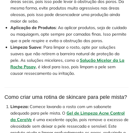
áreas secas, pois isso pode levar à obstrução dos poros. Da
mesma forma, evite produtos muito agressivos nas áreas
oleosas, pois isso pode desencadear uma produção ainda
maior de sebo.
Aplicação de Produtos
: Ao aplicar produtos, seja de cuidado
ou maquiagem, opte sempre por camadas finas. Isso permite
que a pele respire e evita a obstrução dos poros.
Limpeza Suave
: Para limpar o rosto, opte por soluções
suaves que não retirem a barreira natural de proteção da
pele. As soluções micelares, como a
Solução Micelar da La
Roche Posay
, é ideal para isso, pois limpam a pele sem
causar ressecamento ou irritação.
Como criar uma rotina de skincare para pele mista?
Limpeza:
Comece lavando o rosto com um sabonete
adequado para pele mista. O
Gel de Limpeza Acne Control
da CeraVe
é uma excelente opção, pois remove o excesso de
oleosidade sem deixar a pele ressecada e sensível. Este
produto ajuda a limpar profundamente os poros, reduzindo a