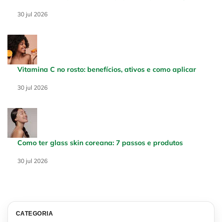
Creation Date:
30 jul 2026
Update Date:
30 jul 2026
Vitamina C no rosto: benefícios, ativos e como aplicar
Creation Date:
30 jul 2026
Update Date:
30 jul 2026
Como ter glass skin coreana: 7 passos e produtos
Creation Date:
30 jul 2026
Update Date:
30 jul 2026
CATEGORIA