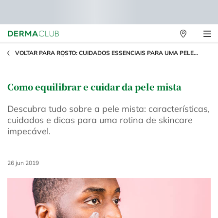
Lojas
Físicas
Main content
VOLTAR PARA ROSTO: CUIDADOS ESSENCIAIS PARA UMA PELE
RADIANTE E SAUDÁVEL
Como equilibrar e cuidar da pele mista
Descubra tudo sobre a pele mista: características,
cuidados e dicas para uma rotina de skincare
impecável.
Creation Date:
26 jun 2019
Update Date:
31 jul 2026