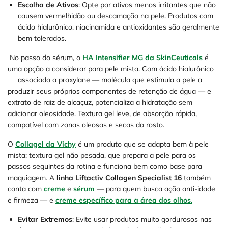
Escolha de Ativos
: Opte por ativos menos irritantes que não
causem vermelhidão ou descamação na pele. Produtos com
ácido hialurônico, niacinamida e antioxidantes são geralmente
bem tolerados.
No passo do sérum, o
HA Intensifier MG da SkinCeuticals
é
uma opção a considerar para pele mista. Com ácido hialurônico
associado a proxylane — molécula que estimula a pele a
produzir seus próprios componentes de retenção de água — e
extrato de raiz de alcaçuz, potencializa a hidratação sem
adicionar oleosidade. Textura gel leve, de absorção rápida,
compatível com zonas oleosas e secas do rosto.
O
Collagel da Vichy
é um produto que se adapta bem à pele
mista: textura gel não pesada, que prepara a pele para os
passos seguintes da rotina e funciona bem como base para
maquiagem. A
linha Liftactiv Collagen Specialist 16
também
conta com
creme
e
sérum
— para quem busca ação anti-idade
e firmeza — e
creme específico para a área dos olhos.
Evitar Extremos
: Evite usar produtos muito gordurosos nas