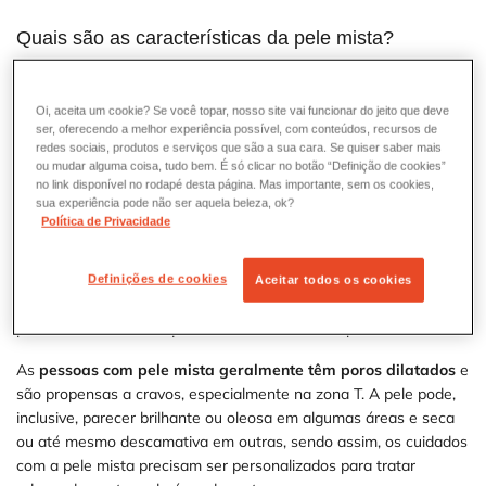
Quais são as características da pele mista?
Pele mista é
um tipo de pele que apresenta características
tanto da pele seca quanto da pele oleosa
. Esta condição é
Oi, aceita um cookie? Se você topar, nosso site vai funcionar do jeito que deve
caracterizada por uma
zona T (testa, nariz e queixo)
oleosa,
ser, oferecendo a melhor experiência possível, com conteúdos, recursos de
enquanto as bochechas e outras partes do rosto podem ser
redes sociais, produtos e serviços que são a sua cara. Se quiser saber mais
normais ou secas.
ou mudar alguma coisa, tudo bem. É só clicar no botão “Definição de cookies”
no link disponível no rodapé desta página. Mas importante, sem os cookies,
sua experiência pode não ser aquela beleza, ok?
A principal causa dessa combinação é a distribuição desigual das
Política de Privacidade
glândulas sebáceas na pele, resultando em
áreas com
produção excessiva de sebo e áreas com produção
insuficiente
. Além disso, fatores ambientais como clima e
Definições de cookies
Aceitar todos os cookies
poluição, bem como genética e alterações hormonais, também
podem influenciar o equilíbrio de oleosidade da pele.
As
pessoas com pele mista geralmente têm poros dilatados
e
são propensas a cravos, especialmente na zona T. A pele pode,
inclusive, parecer brilhante ou oleosa em algumas áreas e seca
ou até mesmo descamativa em outras, sendo assim, os cuidados
com a pele mista precisam ser personalizados para tratar