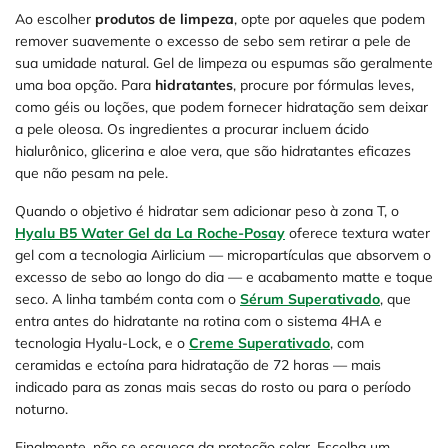
Ao escolher
produtos de limpeza
, opte por aqueles que podem
remover suavemente o excesso de sebo sem retirar a pele de
sua umidade natural. Gel de limpeza ou espumas são geralmente
uma boa opção. Para
hidratantes
, procure por fórmulas leves,
como géis ou loções, que podem fornecer hidratação sem deixar
a pele oleosa. Os ingredientes a procurar incluem ácido
hialurônico, glicerina e aloe vera, que são hidratantes eficazes
que não pesam na pele.
Quando o objetivo é hidratar sem adicionar peso à zona T, o
Hyalu B5 Water Gel da La Roche-Posay
oferece textura water
gel com a tecnologia Airlicium — micropartículas que absorvem o
excesso de sebo ao longo do dia — e acabamento matte e toque
seco. A linha também conta com o
Sérum Superativado
, que
entra antes do hidratante na rotina com o sistema 4HA e
tecnologia Hyalu-Lock, e o
Creme Superativado
, com
ceramidas e ectoína para hidratação de 72 horas — mais
indicado para as zonas mais secas do rosto ou para o período
noturno.
Finalmente, não se esqueça da proteção solar. Escolha um