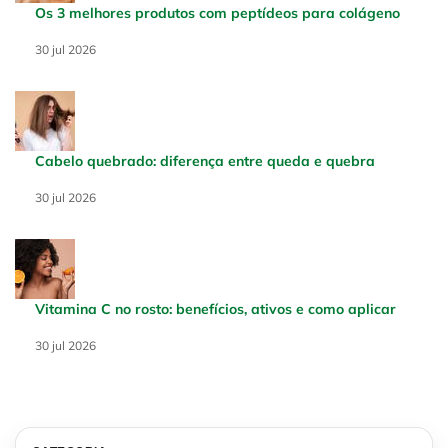
Os 3 melhores produtos com peptídeos para colágeno
Creation Date:
30 jul 2026
Update Date:
30 jul 2026
Cabelo quebrado: diferença entre queda e quebra
Creation Date:
30 jul 2026
Update Date:
30 jul 2026
Vitamina C no rosto: benefícios, ativos e como aplicar
Creation Date:
30 jul 2026
Update Date:
30 jul 2026