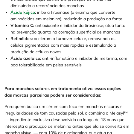
diminuindo a recorrência das manchas
Ácido kójico
:
inibe a tirosinase (a enzima que converte
aminoácidos em melanina), reduzindo a produção na fonte
Vitamina C:
antioxidante e inibidor da tirosinase; atua tanto
na prevenção quanto na correção superficial de manchas
Retinóides:
aceleram o turnover celular, removendo as
células pigmentadas com mais rapidez e estimulando a
produção de células novas
Ácido azelaico:
anti-inflamatório e inibidor de melanina, com
boa tolerabilidade em peles sensíveis
Para manchas solares em tratamento ativo, essas opções
das marcas parceiras podem ser consideradas:
Para quem busca um sérum com foco em manchas escuras e
irregularidades de tom causadas pelo sol, o combina o Melasyl™
— ingrediente exclusivo desenvolvido ao longo de 18 anos que
intercepta a produção de melanina antes que ela se converta em
mancha visível — com 10% de niacinamida, que atua na