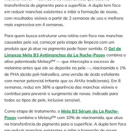
transferência do pigmento para a superfície. A dupla tem foco
em reduzir manchas existentes e inibir a formação de novas,
com resultados visíveis a partir de 2 semanas de uso e melhora
mais expressiva em 4 semanas.
Para quem busca estruturar uma rotina com foco nas manchas
causadas pelo sol, começar pela etapa de limpeza com um
produto que já atue no pigmento pode fazer sentido. O
Gel de
Limpeza Mela B3 Antimanchas da La Roche-Posay
combina o
ativo patenteado Melasyl™ — que intercepta o excesso de
melanina antes que ele se deposite na pele —, niacinamida e 1%
de PHA (ácido poli-hidroxílico, uma versão de ácido esfoliante
com menor potencial irritante que os AHAs tradicionais). Em 8
semanas, reduz em 36% a aparência das manchas visíveis e
contribui para prevenir o surgimento de novas. Indicado para
todos os tipos de pele, inclusive sensível.
Como etapa de tratamento, o
Mela B3 Sérum da La Roche-
Posay
combina o Melasyl™ com 10% de niacinamida, que atua
na transferência do pigmento para a superfície. A dupla tem foco
em reduzir manchas existentes e inibir a formação de novas,