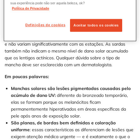
sua experiência pode não ser aquela beleza, ok?
Política de Privacidade
Uma confusão frequente é entre manchas solares e sardas
(efélides). As sardas são pequenas manchas marrons com forte
influência genética, mais comuns em peles claras, que costumam
Definições de cookies
Aceitar todos os cookies
aparecer ou se intensificar no verão e ficam mais apagadas no
inverno — diferente das manchas solares, que são permanentes
e não variam significativamente com as estações. As sardas
também não indicam o mesmo nível de dano solar acumulado
que os lentigos actínicos. Qualquer dúvida sobre o tipo de
mancha deve ser esclarecida com um dermatologista.
Em poucas palavras:
Manchas solares são lesões pigmentadas causadas pelo
acúmulo de dano UV:
diferente do bronzeado temporário,
elas se formam porque os melanócitos ficam
permanentemente hiperativados em áreas específicas da
pele após anos de exposição solar.
São planas, de bordas bem definidas e coloração
uniforme
: essas características as diferenciam de lesões que
exigem atenção médica urgente — e é exatamente o que o