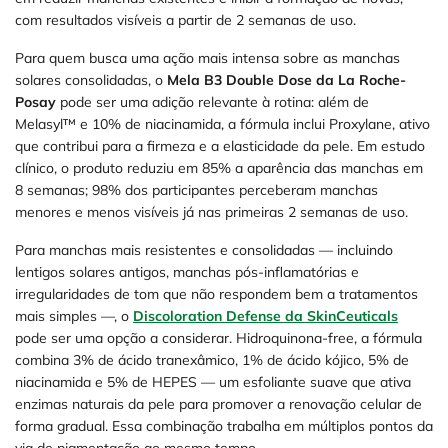
com resultados visíveis a partir de 2 semanas de uso.
Para quem busca uma ação mais intensa sobre as manchas
solares consolidadas, o
Mela B3 Double Dose da La Roche-
Posay
pode ser uma adição relevante à rotina: além de
Melasyl™ e 10% de niacinamida, a fórmula inclui Proxylane, ativo
que contribui para a firmeza e a elasticidade da pele. Em estudo
clínico, o produto reduziu em 85% a aparência das manchas em
8 semanas; 98% dos participantes perceberam manchas
menores e menos visíveis já nas primeiras 2 semanas de uso.
Para manchas mais resistentes e consolidadas — incluindo
lentigos solares antigos, manchas pós-inflamatórias e
irregularidades de tom que não respondem bem a tratamentos
mais simples —, o
Discoloration Defense da SkinCeuticals
pode ser uma opção a considerar. Hidroquinona-free, a fórmula
combina 3% de ácido tranexâmico, 1% de ácido kójico, 5% de
niacinamida e 5% de HEPES — um esfoliante suave que ativa
enzimas naturais da pele para promover a renovação celular de
forma gradual. Essa combinação trabalha em múltiplos pontos da
via de pigmentação ao mesmo tempo.