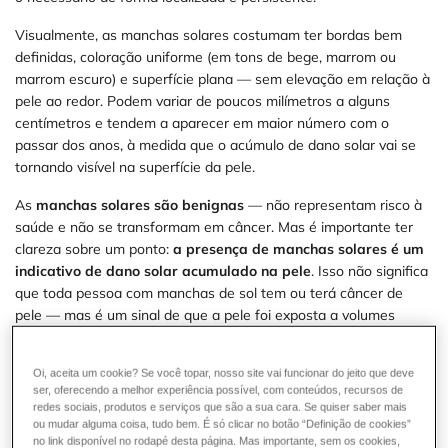
Visualmente, as manchas solares costumam ter bordas bem
definidas, coloração uniforme (em tons de bege, marrom ou
marrom escuro) e superfície plana — sem elevação em relação à
pele ao redor. Podem variar de poucos milímetros a alguns
centímetros e tendem a aparecer em maior número com o
passar dos anos, à medida que o acúmulo de dano solar vai se
tornando visível na superfície da pele.
As
manchas solares são benignas
— não representam risco à
saúde e não se transformam em câncer. Mas é importante ter
clareza sobre um ponto:
a presença de manchas solares é um
indicativo de dano solar acumulado na pele
. Isso não significa
que toda pessoa com manchas de sol tem ou terá câncer de
pele — mas é um sinal de que a pele foi exposta a volumes
significativos de radiação UV ao longo do tempo. Essa é uma
razão concreta para adotar fotoproteção consistente e realizar
Oi, aceita um cookie? Se você topar, nosso site vai funcionar do jeito que deve
monitoramento dermatológico regular a partir do surgimento das
ser, oferecendo a melhor experiência possível, com conteúdos, recursos de
primeiras manchas.
redes sociais, produtos e serviços que são a sua cara. Se quiser saber mais
ou mudar alguma coisa, tudo bem. É só clicar no botão “Definição de cookies”
Manchas solares e sardas: uma distinção útil
no link disponível no rodapé desta página. Mas importante, sem os cookies,