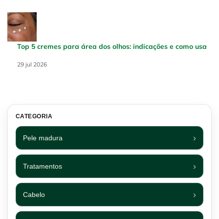
Top 5 cremes para área dos olhos: indicações e como usa
Creation Date:
29 jul 2026
Update Date:
29 jul 2026
CATEGORIA
Pele madura
Tratamentos
Cabelo