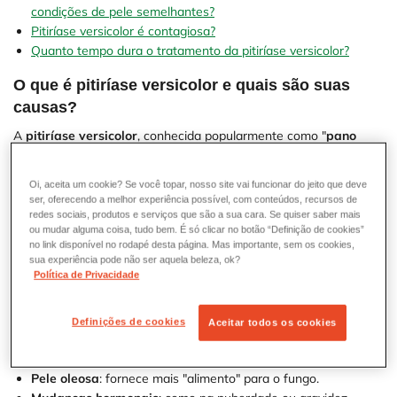
condições de pele semelhantes?
Pitiríase versicolor é contagiosa?
Quanto tempo dura o tratamento da pitiríase versicolor?
O que é pitiríase versicolor e quais são suas
causas?
A
pitiríase versicolor
, conhecida popularmente como "
pano
branco
", é uma infecção de pele comum no Brasil devido ao
clima quente e úmido, especialmente em áreas litorâneas. Ela é
Oi, aceita um cookie? Se você topar, nosso site vai funcionar do jeito que deve
causada pelo fungo
Malassezia furfur
, que já habita
ser, oferecendo a melhor experiência possível, com conteúdos, recursos de
naturalmente nossa pele.
redes sociais, produtos e serviços que são a sua cara. Se quiser saber mais
ou mudar alguma coisa, tudo bem. É só clicar no botão “Definição de cookies”
no link disponível no rodapé desta página. Mas importante, sem os cookies,
Mas por que algumas pessoas desenvolvem a infecção e outras
sua experiência pode não ser aquela beleza, ok?
não? A resposta está em certos fatores que podem fazer esse
Política de Privacidade
fungo se multiplicar demais:
Clima quente e úmido
: o fungo adora esse tipo de ambiente.
Definições de cookies
Aceitar todos os cookies
Suor excessivo
: cria um ambiente perfeito para o fungo
crescer.
Pele oleosa
: fornece mais "alimento" para o fungo.