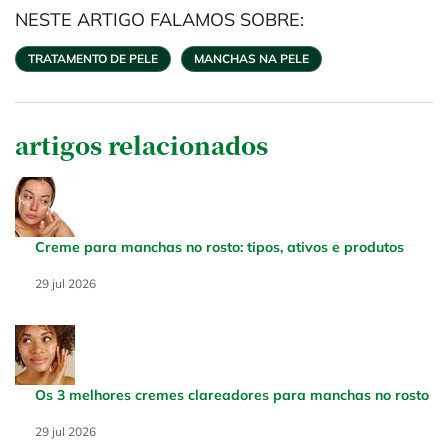
NESTE ARTIGO FALAMOS SOBRE:
TRATAMENTO DE PELE
MANCHAS NA PELE
artigos relacionados
Creme para manchas no rosto: tipos, ativos e produtos
Creation Date:
29 jul 2026
Update Date:
29 jul 2026
Os 3 melhores cremes clareadores para manchas no rosto
Creation Date:
29 jul 2026
Update Date:
29 jul 2026