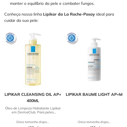
manter o equilíbrio da pele e combater fungos.
Conheça nossa linha
Lipikar da La Roche-Posay
ideal para
cuidar da sua pele:
LIPIKAR CLEANSING OIL AP+
LIPIKAR BAUME LIGHT AP+M
400ML
Óleo de Limpeza Hidratante Lipikar
em DermaClub. Para peles
secas/ressecadas e sensíveis com
eficácia anticoceira. Tente agora!
Único tamanho disponível
Único tamanho disponível