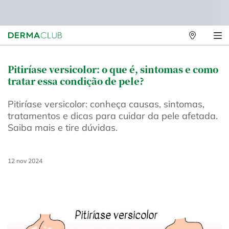
Lojas
Físicas
Main content
Pitiríase versicolor: o que é, sintomas e como
tratar essa condição de pele?
Pitiríase versicolor: conheça causas, sintomas,
tratamentos e dicas para cuidar da pele afetada.
Saiba mais e tire dúvidas.
Creation Date:
12 nov 2024
Update Date:
19 mai 2025