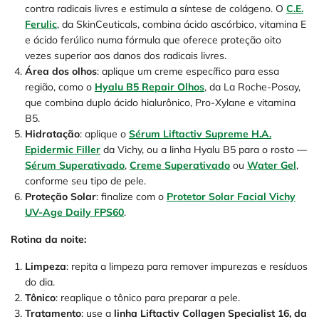
contra radicais livres e estimula a síntese de colágeno. O
C.E.
Ferulic
, da SkinCeuticals, combina ácido ascórbico, vitamina E
e ácido ferúlico numa fórmula que oferece proteção oito
vezes superior aos danos dos radicais livres.
Área dos olhos
: aplique um creme específico para essa
região, como o
Hyalu B5 Repair Olhos
, da La Roche-Posay,
que combina duplo ácido hialurônico, Pro-Xylane e vitamina
B5.
Hidratação
: aplique o
Sérum Liftactiv Supreme H.A.
Epidermic Filler
da Vichy, ou a linha Hyalu B5 para o rosto —
Sérum Superativado
,
Creme Superativado
ou
Water Gel
,
conforme seu tipo de pele.
Proteção Solar
: finalize com o
Protetor Solar Facial Vichy
UV-Age Daily FPS60
.
Rotina da noite:
Limpeza
: repita a limpeza para remover impurezas e resíduos
do dia.
Tônico
: reaplique o tônico para preparar a pele.
Tratamento
: use a
linha Liftactiv Collagen Specialist 16, da