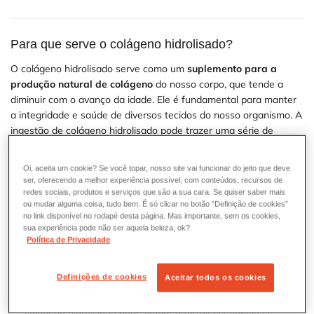
Para que serve o colágeno hidrolisado?
O colágeno hidrolisado serve como um
suplemento para a
produção natural de colágeno
do nosso corpo, que tende a
diminuir com o avanço da idade. Ele é fundamental para manter
a integridade e saúde de diversos tecidos do nosso organismo. A
ingestão de colágeno hidrolisado pode trazer uma série de
benefícios, desde melhorar a aparência da pele até fortalecer as
articulações. Essas são algumas das principais funcionalidades
Oi, aceita um cookie? Se você topar, nosso site vai funcionar do jeito que deve
do colágeno hidrolisado:
ser, oferecendo a melhor experiência possível, com conteúdos, recursos de
redes sociais, produtos e serviços que são a sua cara. Se quiser saber mais
Saúde da pele:
O colágeno hidrolisado contribui para a saúde
ou mudar alguma coisa, tudo bem. É só clicar no botão “Definição de cookies”
no link disponível no rodapé desta página. Mas importante, sem os cookies,
da pele ao fornecer aminoácidos essenciais que ajudam na
sua experiência pode não ser aquela beleza, ok?
formação de novas fibras de colágeno no tecido cutâneo.
Política de Privacidade
Essas fibras de colágeno são responsáveis pela firmeza e
elasticidade da pele.
Definições de cookies
Aceitar todos os cookies
Fortalecimento de cabelos e unhas
: Ao fornecer proteínas
essenciais, primordiais para a produção de
queratina
, o
colágeno hidrolisado pode ajudar a fortalecer cabelos e