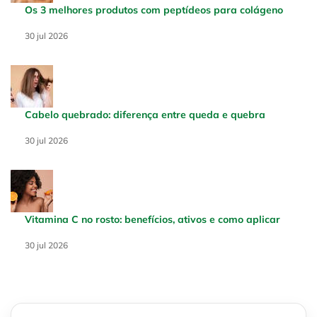
Os 3 melhores produtos com peptídeos para colágeno
Creation Date:
30 jul 2026
Update Date:
30 jul 2026
Cabelo quebrado: diferença entre queda e quebra
Creation Date:
30 jul 2026
Update Date:
30 jul 2026
Vitamina C no rosto: benefícios, ativos e como aplicar
Creation Date:
30 jul 2026
Update Date:
30 jul 2026