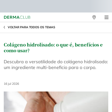
Lojas
Físicas
Main content
VOLTAR PARA TODOS OS TEMAS
Colágeno hidrolisado: o que é, benefícios e
como usar?
Descubra a versatilidade do colágeno hidrolisado:
um ingrediente multi-beneficio para o corpo.
Creation Date:
16 jul 2026
Update Date:
16 jul 2026