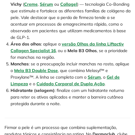
Vichy
(
Creme
,
Sérum
ou
Collagel
) — tecnologia Co-Bonding
que estimula e fortalece as diferentes famílias de colágeno da
pele. Vale destacar que a perda de firmeza tende a se
acentuar em processos de emagrecimento rápido, como o
observado em pacientes que utilizam medicamentos à base
de GLP-1.
Área dos olhos
: aplique a
versão Olhos da linha Liftactiv
Collagen Specialist 16
, ou o
Mela B3 Olhos
, se a prioridade
for manchas na região.
Manchas
: se a preocupação incluir manchas no rosto, aplique
o
Mela B3 Double Dose
, que combina Melasyl™ e
Proxylane™. A linha se completa com o
Sérum
, o
Gel de
Limpeza
e o
Cuidado Corporal de Dupla Ação
.
Hidratante (selagem)
: finalize com um hidratante noturno
para reter os ativos aplicados e manter a barreira cutânea
protegida durante a noite.
Firmar a pele é um processo que combina suplementação,
produtos tópicos e consistência na rotina. No
Dermaclub
, clube