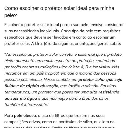
Como escolher o protetor solar ideal para minha
pele?
Escolher o protetor solar ideal para a sua pele envolve considerar
suas necessidades individuais. Cada tipo de pele tem requisitos
específicos que devem ser levados em conta ao escolher um
protetor solar. A Dra. Júlia dá algumas orientações gerais sobre:
“
Na escolha do protetor solar correto, é essencial que o produto
eleito apresente um amplo espectro de proteção, conferindo
proteção contra as radiações ultravioleta A, B e luz visível. Nós
moramos em um país tropical, em que a maioria das pessoas
possui a pele oleosa. Nesse sentido, um
protetor solar que seja
fluido e de rápida absorção
, que facilita a adesão. Em altas
temperaturas, um protetor que possa ter uma
alta resistência
ao suor e à água
e que não migre para a área dos olhos
também é interessante.
"
Para
pele oleosa
, o uso de filtros que trazem nas suas
composições ativos, como as partículas de sílica, auxiliam no
toque seco dos produtos. Então os filtros que trazem na sua