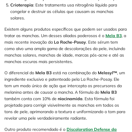
Crioterapia
: Este tratamento usa nitrogênio líquido para
congelar e destruir as células que causam as manchas
solares.
Existem alguns produtos específicos que podem ser usados para
tratar as manchas. Um desses aliados poderosos é o
Mela B3
, a
mais recente inovação da
La Roche-Posay
. Este sérum tem
como alvo uma ampla gama de descolorações da pele, incluindo
manchas solares, manchas de idade, marcas pós-acne e até as
manchas escuras mais persistentes.
O diferencial do
Mela B3
está na combinação do
Melasyl™
, um
ingrediente exclusivo e patenteado pela La Roche-Posay. Ele
tem um modo único de ação que intercepta os precursores da
melanina antes de causar a mancha. A fórmula do
Mela B3
também conta com 10% de
niacinamida
. Esta fórmula foi
projetada para corrigir visivelmente as manchas em todos os
tons de pele, aprimorando a textura e uniformizando o tom para
revelar uma pele verdadeiramente radiante.
Outro produto recomendado é o
Discoloration Defense da