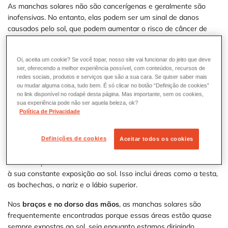
As manchas solares não são cancerígenas e geralmente são
inofensivas. No entanto, elas podem ser um sinal de danos
causados pelo sol, que podem aumentar o risco de câncer de
pele. Portanto, é importante proteger a pele do sol e verificar
regularmente quaisquer alterações na pele.
Oi, aceita um cookie? Se você topar, nosso site vai funcionar do jeito que deve
ser, oferecendo a melhor experiência possível, com conteúdos, recursos de
Onde as manchas solares podem aparecer?
redes sociais, produtos e serviços que são a sua cara. Se quiser saber mais
ou mudar alguma coisa, tudo bem. É só clicar no botão “Definição de cookies”
A médica, especialista em dermatologia, também destacou os
no link disponível no rodapé desta página. Mas importante, sem os cookies,
grupos mais vulneráveis às manchas solares e as áreas do corpo
sua experiência pode não ser aquela beleza, ok?
onde essas manchas são mais propensas a aparecer. Ela afirma:
Política de Privacidade
“
As manchas solares são mais frequentes em pacientes de pele
clara e surgem em áreas expostas ao sol, como
rosto, dorso das
Definições de cookies
Aceitar todos os cookies
mãos e dos pés, braços, colo, ombros e pernas
.
”
O
rosto
é particularmente suscetível às manchas solares devido
à sua constante exposição ao sol. Isso inclui áreas como a testa,
as bochechas, o nariz e o lábio superior.
Nos
braços e no dorso das mãos
, as manchas solares são
frequentemente encontradas porque essas áreas estão quase
sempre expostas ao sol, seja enquanto estamos dirigindo,