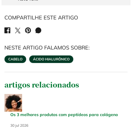
COMPARTILHE ESTE ARTIGO
SHARE ON FACEBOOK
SHARE ON TWITTER
SHARE ON PINTEREST
SHARE ON WHATSAPP
NESTE ARTIGO FALAMOS SOBRE:
CABELO
ÁCIDO HIALURÔNICO
artigos relacionados
Os 3 melhores produtos com peptídeos para colágeno
Creation Date:
30 jul 2026
Update Date:
30 jul 2026