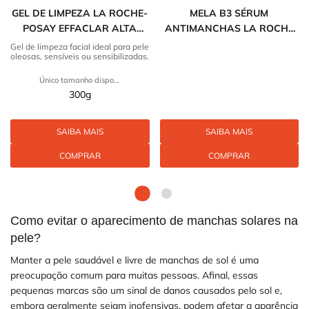
GEL DE LIMPEZA LA ROCHE-
MELA B3 SÉRUM
POSAY EFFACLAR ALTA
ANTIMANCHAS LA ROCHE
TOLERÂNCIA
POSAY
Gel de limpeza facial ideal para pele
oleosas, sensíveis ou sensibilizadas.
Único tamanho disponível
300g
SAIBA MAIS
SAIBA MAIS
COMPRAR
COMPRAR
Como evitar o aparecimento de manchas solares na
pele?
Manter a pele saudável e livre de manchas de sol é uma
preocupação comum para muitas pessoas. Afinal, essas
pequenas marcas são um sinal de danos causados pelo sol e,
embora geralmente sejam inofensivas, podem afetar a aparência