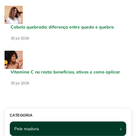
Cabelo quebrado: diferença entre queda e quebra
Creation Date:
30 jul 2026
Update Date:
30 jul 2026
Vitamina C no rosto: benefícios, ativos e como aplicar
Creation Date:
30 jul 2026
Update Date:
30 jul 2026
CATEGORIA
Pele madura