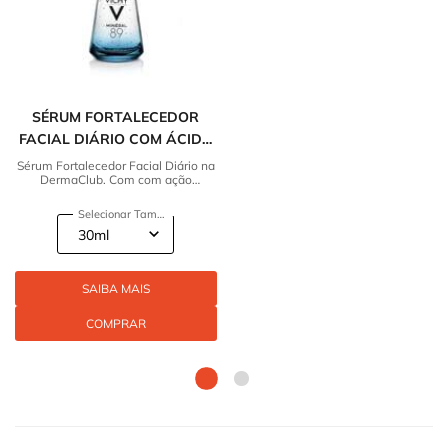
SÉRUM FORTALECEDOR
FACIAL DIÁRIO COM ÁCIDO
HIALURÔNICO VICHY
Sérum Fortalecedor Facial Diário na
DermaClub. Com com ação
MINERAL 89
fortalecedora da pele. Confira!
Selecionar Tamanho
SAIBA MAIS
COMPRAR