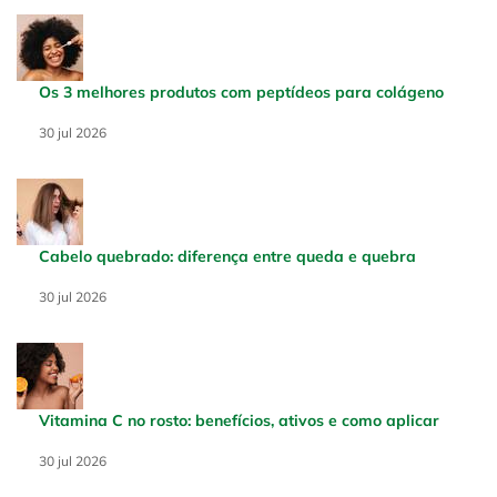
Os 3 melhores produtos com peptídeos para colágeno
Creation Date:
30 jul 2026
Update Date:
30 jul 2026
Cabelo quebrado: diferença entre queda e quebra
Creation Date:
30 jul 2026
Update Date:
30 jul 2026
Vitamina C no rosto: benefícios, ativos e como aplicar
Creation Date:
30 jul 2026
Update Date:
30 jul 2026