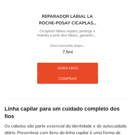
REPARADOR LABIAL LA
ROCHE-POSAY CICAPLAST
LÁBIOS
Cicaplast lábios repara, protege e
hidrata a pele dos lábios, garantindo
o cuidado diário sempre que
necessário.
Único tamanho disponível
7.5ml
SAIBA MAIS
COMPRAR
Linha capilar para um cuidado completo dos
fios
Os cabelos são parte essencial da identidade e do autocuidado
diário. Presentear com itens da linha capilar é uma forma de