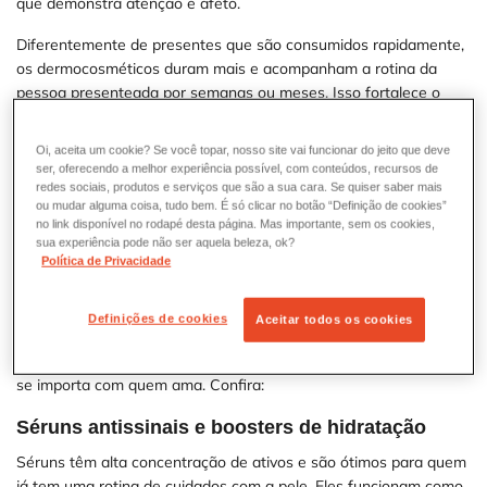
que demonstra atenção e afeto.
Diferentemente de presentes que são consumidos rapidamente,
os dermocosméticos duram mais e acompanham a rotina da
pessoa presenteada por semanas ou meses. Isso fortalece o
vínculo emocional e torna o gesto ainda mais especial.
Oi, aceita um cookie? Se você topar, nosso site vai funcionar do jeito que deve
ser, oferecendo a melhor experiência possível, com conteúdos, recursos de
redes sociais, produtos e serviços que são a sua cara. Se quiser saber mais
5 ideias de presente para surpreender quem você
ou mudar alguma coisa, tudo bem. É só clicar no botão “Definição de cookies”
no link disponível no rodapé desta página. Mas importante, sem os cookies,
ama
sua experiência pode não ser aquela beleza, ok?
Política de Privacidade
Um
bom presente de Dia dos Namorados vai além da
estética
— ele
traduz sentimentos em gestos concretos
. Neste
guia, selecionamos opções que aliam cuidado, ciência e conexão
Definições de cookies
Aceitar todos os cookies
emocional. São ideias de presente dia dos namorados que
valorizam o bem-estar e mostram que você realmente conhece e
se importa com quem ama. Confira:
Séruns antissinais e boosters de hidratação
Séruns têm alta concentração de ativos e são ótimos para quem
já tem uma rotina de cuidados com a pele. Eles funcionam como