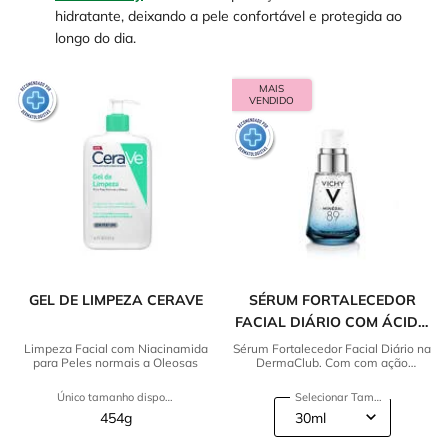
hidratante, deixando a pele confortável e protegida ao
longo do dia.
MAIS
VENDIDO
GEL DE LIMPEZA CERAVE
SÉRUM FORTALECEDOR
FACIAL DIÁRIO COM ÁCIDO
HIALURÔNICO VICHY
Limpeza Facial com Niacinamida
Sérum Fortalecedor Facial Diário na
para Peles normais a Oleosas
DermaClub. Com com ação
MINERAL 89
fortalecedora da pele. Confira!
Único tamanho disponível
Selecionar Tamanho
454g