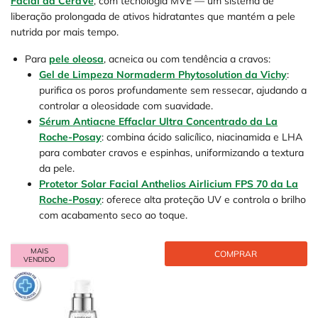
Facial da CeraVe
, com tecnologia MVE — um sistema de
liberação prolongada de ativos hidratantes que mantém a pele
nutrida por mais tempo.
Para
pele oleosa
, acneica ou com tendência a cravos:
Gel de Limpeza Normaderm Phytosolution da Vichy
:
purifica os poros profundamente sem ressecar, ajudando a
controlar a oleosidade com suavidade.
Sérum Antiacne Effaclar Ultra Concentrado da La
Roche-Posay
: combina ácido salicílico, niacinamida e LHA
para combater cravos e espinhas, uniformizando a textura
da pele.
Protetor Solar Facial Anthelios Airlicium FPS 70 da La
Roche-Posay
: oferece alta proteção UV e controla o brilho
com acabamento seco ao toque.
MAIS
COMPRAR
VENDIDO