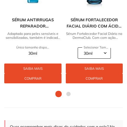
SÉRUM ANTIRRUGAS
SÉRUM FORTALECEDOR
REPARADOR
FACIAL DIÁRIO COM ÁCIDO
REDENSIFICADOR HYALU B5
HIALURÔNICO VICHY
Adaptado para peles sensíveis e
Sérum Fortalecedor Facial Diário na
sensibilizadas, também é indicado
DermaClub. Com com ação
REPAIR
MINERAL 89
para uso no pós procedimento
fortalecedora da pele. Confira!
Único tamanho disponível
Selecionar Tamanho
30ml
SAIBA MAIS
SAIBA MAIS
COMPRAR
COMPRAR
Quer acompanhar mais dicas de cuidados com a pele? No