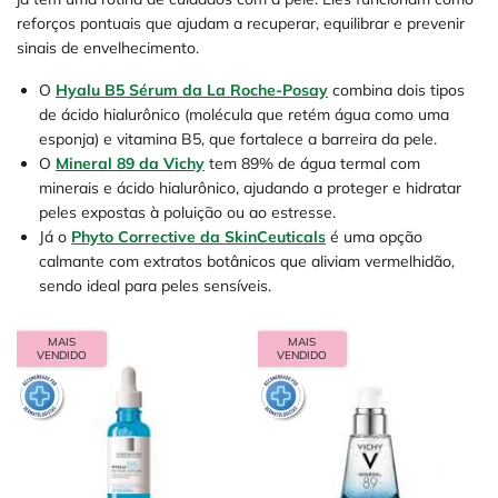
reforços pontuais que ajudam a recuperar, equilibrar e prevenir
sinais de envelhecimento.
O
Hyalu B5 Sérum da La Roche-Posay
combina dois tipos
de ácido hialurônico (molécula que retém água como uma
esponja) e vitamina B5, que fortalece a barreira da pele.
O
Mineral 89 da Vichy
tem 89% de água termal com
minerais e ácido hialurônico, ajudando a proteger e hidratar
peles expostas à poluição ou ao estresse.
Já o
Phyto Corrective da SkinCeuticals
é uma opção
calmante com extratos botânicos que aliviam vermelhidão,
sendo ideal para peles sensíveis.
MAIS
MAIS
VENDIDO
VENDIDO