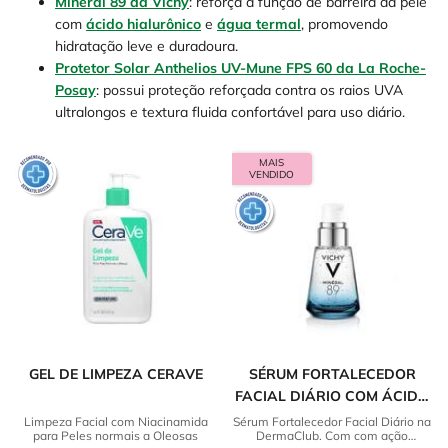
Minéral 89 da Vichy
: reforça a função de barreira da pele
com
ácido hialurônico
e
água termal
, promovendo
hidratação leve e duradoura.
Protetor Solar Anthelios UV-Mune FPS 60 da La Roche-
Posay
: possui proteção reforçada contra os raios UVA
ultralongos e textura fluida confortável para uso diário.
MAIS
VENDIDO
GEL DE LIMPEZA CERAVE
SÉRUM FORTALECEDOR
FACIAL DIÁRIO COM ÁCIDO
HIALURÔNICO VICHY
Limpeza Facial com Niacinamida
Sérum Fortalecedor Facial Diário na
para Peles normais a Oleosas
DermaClub. Com com ação
MINERAL 89