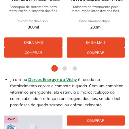
VICHY DERCOS KERA
KERATIN COMPLEX DERCOS
Shampoo de tratamento para
Máscara de tratamento para
restauração e limpeza dos fios.
restauração intensiva dos fios.
SOLUTIONS
KERA SOLUTIONS
Único tamanho disponível
Único tamanho disponível
300ml
200ml
SAIBA MAIS
SAIBA MAIS
COMPRAR
COMPRAR
Já a linha
Dercos Energy+ da Vichy
é focada no
fortalecimento capilar e combate à queda. Com um complexo
vitamínico energizante, ela estimula a microcirculação do
couro cabeludo e reforça a ancoragem dos fios, sendo ideal
para fases de queda sazonal ou enfraquecimento.
NOVO
COMPRAR