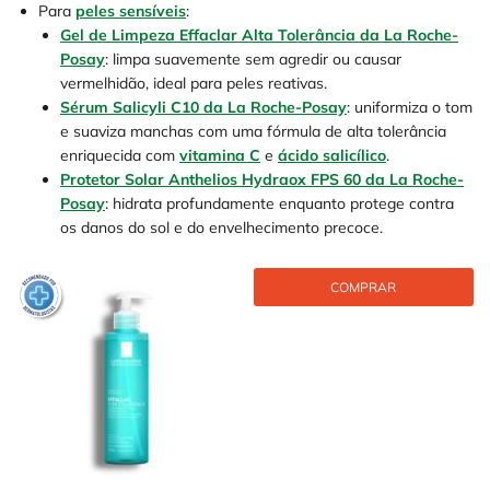
Para
peles sensíveis
:
Gel de Limpeza Effaclar Alta Tolerância da La Roche-
Posay
: limpa suavemente sem agredir ou causar
vermelhidão, ideal para peles reativas.
Sérum Salicyli C10 da La Roche-Posay
: uniformiza o tom
e suaviza manchas com uma fórmula de alta tolerância
enriquecida com
vitamina C
e
ácido salicílico
.
Protetor Solar Anthelios Hydraox FPS 60 da La Roche-
Posay
: hidrata profundamente enquanto protege contra
os danos do sol e do envelhecimento precoce.
COMPRAR