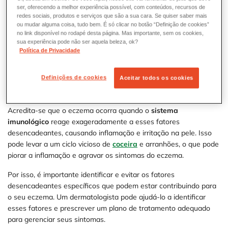
histórico familiar
de eczema, asma ou
alergias
têm maior
ser, oferecendo a melhor experiência possível, com conteúdos, recursos de
probabilidade de desenvolver a condição.
redes sociais, produtos e serviços que são a sua cara. Se quiser saber mais
ou mudar alguma coisa, tudo bem. É só clicar no botão “Definição de cookies”
no link disponível no rodapé desta página. Mas importante, sem os cookies,
Além disso, o eczema pode ser desencadeado por vários
fatores
sua experiência pode não ser aquela beleza, ok?
ambientais
, como irritantes na pele, como sabonetes,
Política de Privacidade
detergentes e produtos químicos; alérgenos, como pólen, ácaros
e pelos de animais; mudanças climáticas, como frio extremo ou
Definições de cookies
Aceitar todos os cookies
calor intenso; estresse emocional; infecções bacterianas ou
virais; e suor excessivo.
Acredita-se que o eczema ocorra quando o
sistema
imunológico
reage exageradamente a esses fatores
desencadeantes, causando inflamação e irritação na pele. Isso
pode levar a um ciclo vicioso de
coceira
e arranhões, o que pode
piorar a inflamação e agravar os sintomas do eczema.
Por isso, é importante identificar e evitar os fatores
desencadeantes específicos que podem estar contribuindo para
o seu eczema. Um dermatologista pode ajudá-lo a identificar
esses fatores e prescrever um plano de tratamento adequado
para gerenciar seus sintomas.