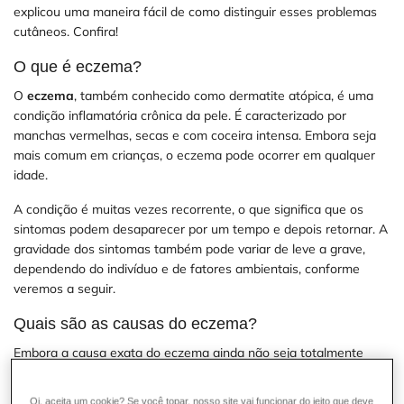
explicou uma maneira fácil de como distinguir esses problemas
cutâneos. Confira!
O que é eczema?
O
eczema
, também conhecido como dermatite atópica, é uma
condição inflamatória crônica da pele. É caracterizado por
manchas vermelhas, secas e com coceira intensa. Embora seja
mais comum em crianças, o eczema pode ocorrer em qualquer
idade.
A condição é muitas vezes recorrente, o que significa que os
sintomas podem desaparecer por um tempo e depois retornar. A
gravidade dos sintomas também pode variar de leve a grave,
dependendo do indivíduo e de fatores ambientais, conforme
veremos a seguir.
Quais são as causas do eczema?
Embora a causa exata do eczema ainda não seja totalmente
compreendida, sabe-se que a condição está relacionada a uma
combinação de fatores genéticos e ambientais. Pessoas com
Oi, aceita um cookie? Se você topar, nosso site vai funcionar do jeito que deve