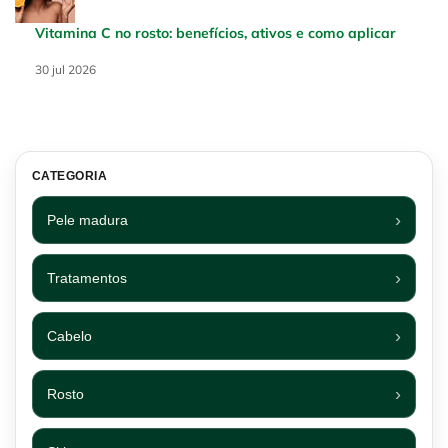
Vitamina C no rosto: benefícios, ativos e como aplicar
Creation Date:
30 jul 2026
Update Date:
30 jul 2026
CATEGORIA
Pele madura
Tratamentos
Cabelo
Rosto