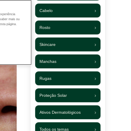
Cabelo
experiência
 saber mais ou
esta página.
Rosto
Skincare
Manchas
Rugas
Proteção Solar
Ativos Dermatológicos
Todos os temas