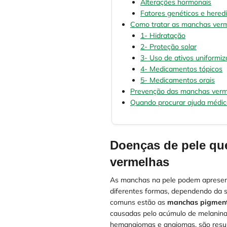
Alterações hormonais
Fatores genéticos e hered
Como tratar as manchas verm
1- Hidratação
2- Proteção solar
3- Uso de ativos uniformi
4- Medicamentos tópicos
5- Medicamentos orais
Prevenção das manchas verm
Quando procurar ajuda médi
Doenças de pele q
vermelhas
As manchas na pele podem apresenta
diferentes formas, dependendo da su
comuns estão as
manchas pigmen
causadas pelo acúmulo de melanina 
hemangiomas e angiomas, são resul