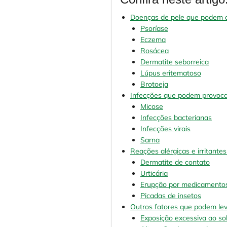
Doenças de pele que podem 
Psoríase
Eczema
Rosácea
Dermatite seborreica
Lúpus eritematoso
Brotoeja
Infecções que podem provoca
Micose
Infecções bacterianas
Infecções virais
Sarna
Reações alérgicas e irritan
Dermatite de contato
Urticária
Erupção por medicamento
Picadas de insetos
Outros fatores que podem le
Exposição excessiva ao so