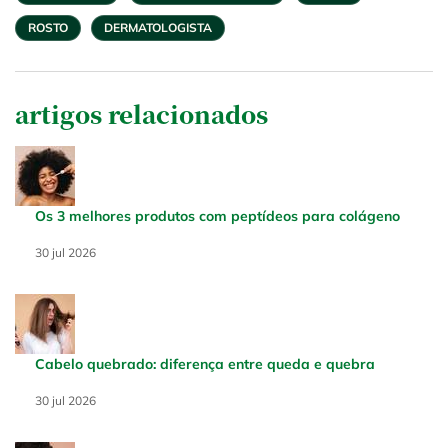
ROSTO
DERMATOLOGISTA
artigos relacionados
Os 3 melhores produtos com peptídeos para colágeno
Creation Date:
30 jul 2026
Update Date:
30 jul 2026
Cabelo quebrado: diferença entre queda e quebra
Creation Date:
30 jul 2026
Update Date:
30 jul 2026