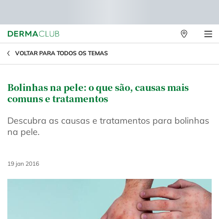
Lojas
Físicas
Main content
VOLTAR PARA TODOS OS TEMAS
Bolinhas na pele: o que são, causas mais
comuns e tratamentos
Descubra as causas e tratamentos para bolinhas
na pele.
Creation Date:
19 jan 2016
Update Date:
18 set 2025