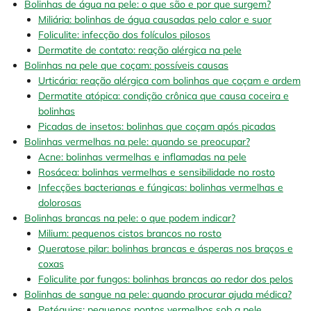
Bolinhas de água na pele: o que são e por que surgem?
Miliária: bolinhas de água causadas pelo calor e suor
Foliculite: infecção dos folículos pilosos
Dermatite de contato: reação alérgica na pele
Bolinhas na pele que coçam: possíveis causas
Urticária: reação alérgica com bolinhas que coçam e ardem
Dermatite atópica: condição crônica que causa coceira e
bolinhas
Picadas de insetos: bolinhas que coçam após picadas
Bolinhas vermelhas na pele: quando se preocupar?
Acne: bolinhas vermelhas e inflamadas na pele
Rosácea: bolinhas vermelhas e sensibilidade no rosto
Infecções bacterianas e fúngicas: bolinhas vermelhas e
dolorosas
Bolinhas brancas na pele: o que podem indicar?
Milium: pequenos cistos brancos no rosto
Queratose pilar: bolinhas brancas e ásperas nos braços e
coxas
Foliculite por fungos: bolinhas brancas ao redor dos pelos
Bolinhas de sangue na pele: quando procurar ajuda médica?
Petéquias: pequenos pontos vermelhos sob a pele