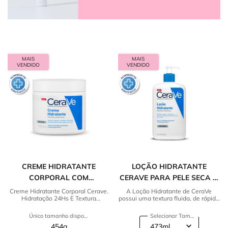
MAIS
MAIS
VENDIDO
VENDIDO
CREME HIDRATANTE
LOÇÃO HIDRATANTE
CORPORAL COM
CERAVE PARA PELE SECA A
HIDRATAÇÃO 24HS
EXTRA SECA
Creme Hidratante Corporal Cerave.
A Loção Hidratante de CeraVe
Hidratação 24Hs E Textura
possui uma textura fluida, de rápida
Cremosa. Descubra mais!
absorção e restaura a barreira
protetora da pele.
Único tamanho disponível
Selecionar Tamanho
454g