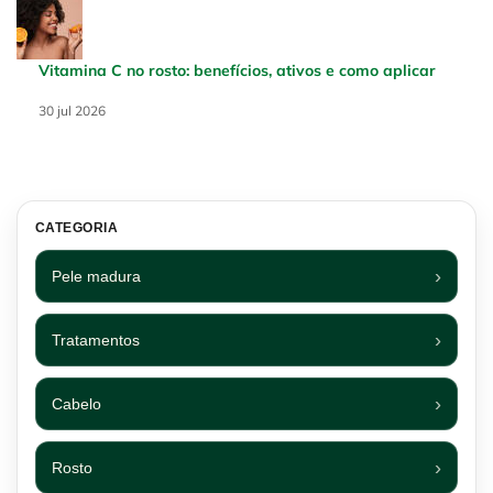
Vitamina C no rosto: benefícios, ativos e como aplicar
Creation Date:
30 jul 2026
Update Date:
30 jul 2026
CATEGORIA
Pele madura
Tratamentos
Cabelo
Rosto