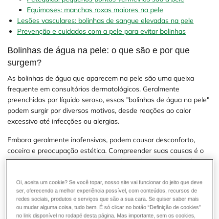
Equimoses: manchas roxas maiores na pele
Lesões vasculares: bolinhas de sangue elevadas na pele
Prevenção e cuidados com a pele para evitar bolinhas
Bolinhas de água na pele: o que são e por que
surgem?
As bolinhas de água que aparecem na pele são uma queixa
frequente em consultórios dermatológicos. Geralmente
preenchidas por líquido seroso, essas "bolinhas de água na pele"
podem surgir por diversos motivos, desde reações ao calor
excessivo até infecções ou alergias.
Embora geralmente inofensivas, podem causar desconforto,
coceira e preocupação estética. Compreender suas causas é o
primeiro passo para o tratamento adequado e prevenção de
novos episódios. Conheça abaixo as principais condições que
provocam esse tipo de manifestação na pele.
Oi, aceita um cookie? Se você topar, nosso site vai funcionar do jeito que deve
ser, oferecendo a melhor experiência possível, com conteúdos, recursos de
redes sociais, produtos e serviços que são a sua cara. Se quiser saber mais
Miliária: bolinhas de água causadas pelo calor e
ou mudar alguma coisa, tudo bem. É só clicar no botão “Definição de cookies”
suor
no link disponível no rodapé desta página. Mas importante, sem os cookies,