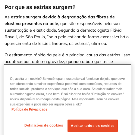
Por que as estrias surgem?
As
estrias surgem devido à degradação das fibras de
elastina presentes na pele
, que são responsáveis pela sua
sustentação e elasticidade. Segundo a dermatologista Flávia
Ravelli, de São Paulo, “se a pele esticar de forma excessiva há o
aparecimento de lesões lineares, as estrias”, afirmou.
O estiramento rápido da pele é a principal causa das estrias. Isso
acontece bastante na gravidez, quando a barriga cresce
rapidamente, ou em pessoas que ganham ou perdem peso muito
depressa. Alterações hormonais, como o aumento do cortisol, e
Oi, aceita um cookie? Se você topar, nosso site vai funcionar do jeito que deve
fatores genéticos também podem deixar a pele mais frágil e
ser, oferecendo a melhor experiência possível, com conteúdos, recursos de
propensa a desenvolver estrias. O uso contínuo de
redes sociais, produtos e serviços que são a sua cara. Se quiser saber mais
medicamentos à base de corticoides também pode aumentar o
ou mudar alguma coisa, tudo bem. É só clicar no botão “Definição de cookies”
no link disponível no rodapé desta página. Mas importante, sem os cookies,
risco.
sua experiência pode não ser aquela beleza, ok?
Política de Privacidade
Onde as estrias surgem?
As estrias podem surgir em qualquer lugar do corpo, porém, são
Definições de cookies
Aceitar todos os cookies
mais comuns em lugares que sofrem com o esticamento da pele,