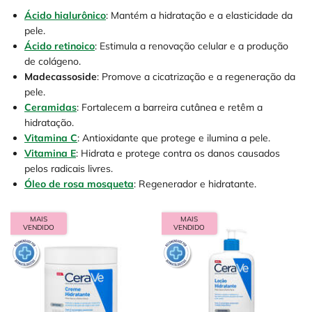
Ácido hialurônico
: Mantém a hidratação e a elasticidade da
pele.
Ácido retinoico
: Estimula a renovação celular e a produção
de colágeno.
Madecassoside
: Promove a cicatrização e a regeneração da
pele.
Ceramidas
: Fortalecem a barreira cutânea e retêm a
hidratação.
Vitamina C
: Antioxidante que protege e ilumina a pele.
Vitamina E
: Hidrata e protege contra os danos causados
pelos radicais livres.
Óleo de rosa mosqueta
: Regenerador e hidratante.
MAIS
MAIS
VENDIDO
VENDIDO