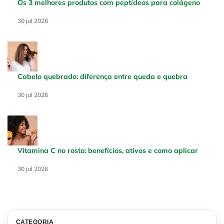
Os 3 melhores produtos com peptídeos para colágeno
Creation Date:
30 jul 2026
Update Date:
30 jul 2026
Cabelo quebrado: diferença entre queda e quebra
Creation Date:
30 jul 2026
Update Date:
30 jul 2026
Vitamina C no rosto: benefícios, ativos e como aplicar
Creation Date:
30 jul 2026
Update Date:
30 jul 2026
CATEGORIA