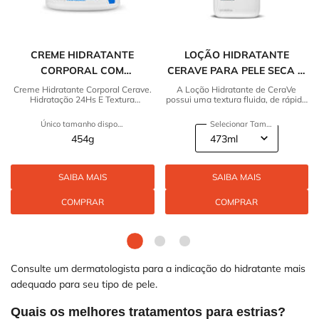
CREME HIDRATANTE
LOÇÃO HIDRATANTE
CORPORAL COM
CERAVE PARA PELE SECA A
HIDRATAÇÃO 24HS
EXTRA SECA
Creme Hidratante Corporal Cerave.
A Loção Hidratante de CeraVe
Hidratação 24Hs E Textura
possui uma textura fluida, de rápida
Cremosa. Descubra mais!
absorção e restaura a barreira
protetora da pele.
Único tamanho disponível
Selecionar Tamanho
454g
SAIBA MAIS
SAIBA MAIS
COMPRAR
COMPRAR
Consulte um dermatologista para a indicação do hidratante mais
adequado para seu tipo de pele.
Quais os melhores tratamentos para estrias?