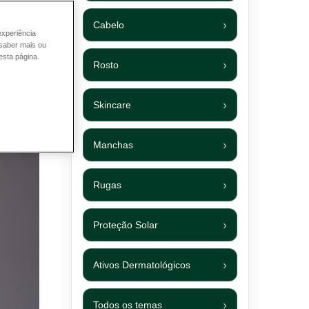
Cabelo
experiência
 saber mais ou
esta página.
Rosto
Skincare
Manchas
Rugas
Proteção Solar
Ativos Dermatológicos
Todos os temas