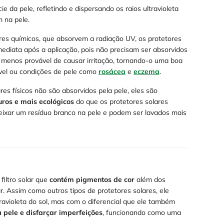
cie da pele, refletindo e dispersando os raios ultravioleta
m na pele.
res químicos, que absorvem a radiação UV, os protetores
mediata após a aplicação, pois não precisam ser absorvidos
 é menos provável de causar irritação, tornando-o uma boa
vel ou condições de pele como
rosácea
e
eczema
.
res físicos não são absorvidos pela pele, eles são
uros e mais ecológicos
do que os protetores solares
eixar um resíduo branco na pele e podem ser lavados mais
filtro solar que
contém pigmentos de cor
além dos
r. Assim como outros tipos de protetores solares, ele
travioleta do sol, mas com o diferencial que ele também
 pele e disfarçar imperfeições
, funcionando como uma