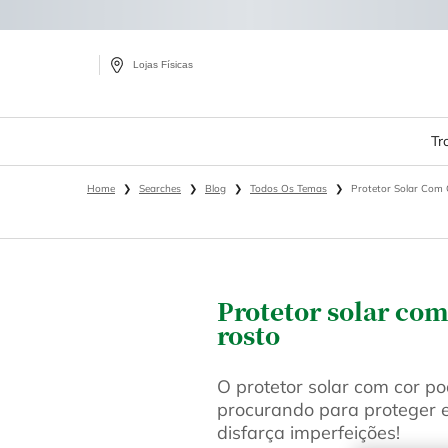
Lojas Físicas
Tr
Main content
Home
Searches
Blog
Todos Os Temas
Protetor Solar Com 
Protetor solar com
rosto
O protetor solar com cor p
procurando para proteger 
disfarça imperfeições!