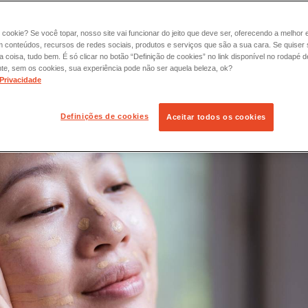
 cookie? Se você topar, nosso site vai funcionar do jeito que deve ser, oferecendo a melhor 
m conteúdos, recursos de redes sociais, produtos e serviços que são a sua cara. Se quiser
coisa, tudo bem. É só clicar no botão “Definição de cookies” no link disponível no rodapé d
te, sem os cookies, sua experiência pode não ser aquela beleza, ok?
 Privacidade
Definições de cookies
Aceitar todos os cookies